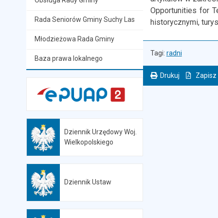
Obsługa Rady Gminy
Opportunities for 
Rada Seniorów Gminy Suchy Las
historycznymi, turys
Młodzieżowa Rada Gminy
Tagi:
radni
Baza prawa lokalnego
Drukuj
Zapisz
. Ta sama treść dostępna jest na bieżącej stronie
Dziennik Urzędowy Woj.
Otwiera się w nowej karcie
Wielkopolskiego
Dziennik Ustaw
Otwiera się w nowej karcie