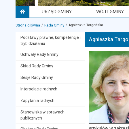
URZĄD GMINY
WÓJT GMINY
STRONA GŁÓWNA
Strona główna
Rada Gminy
Agnieszka Targońska
Podstawy prawne, kompetencje i
Agnieszka Targo
tryb działania
Uchwały Rady Gminy
Skład Rady Gminy
Sesje Rady Gminy
Interpelacje radnych
Zapytania radnych
Stanowiska w sprawach
publicznych
artykułów w zakresi