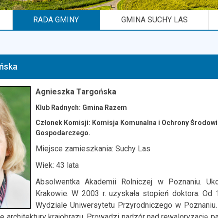
RADA GMINY
GMINA SUCHY LAS
ńska
Agnieszka Targońska
Klub Radnych: Gmina Razem
Członek Komisji: Komisja Komunalna i Ochrony Środow
Gospodarczego
.
Miejsce zamieszkania: Suchy Las
Wiek: 43 lata
Absolwentka Akademii Rolniczej w Poznaniu.
Uk
Krakowie. W 2003 r. uzyskała
stopień doktora. Od 
Wydziale Uniwersytetu Przyrodniczego
w Poznaniu.
e architektury krajobrazu. Prowadzi
nadzór nad rewaloryzacją 