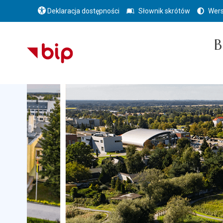
Deklaracja dostępności
Słownik skrótów
Wers
B