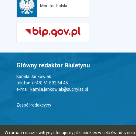
Monitor Polski
Otwiera się w nowej karcie
Główny redaktor Biuletynu
Kamila Jankowiak
telefon:
(+48) 61 892 64 45
e-mail:
kamila.jankowiak@suchylas.pl
Zespół redakcyjny
W ramach naszej witryny stosujemy pliki cookies w celu świadczen