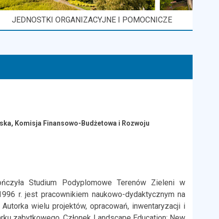
JEDNOSTKI ORGANIZACYJNE I POMOCNICZE
iska, Komisja Finansowo-Budżetowa i Rozwoju
ończyła Studium Podyplomowe
Terenów Zieleni w
1996 r. jest pracownikiem
naukowo-dydaktycznym na
 Autorka wielu projektów, opracowań, inwentaryzacji
i
parku zabytkowego. Członek Landscape
Education: New