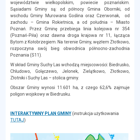
województwie wielkopolskim, powiecie poznańskim.
Sąsiadami Gminy są: od północy Gmina Oborniki, od
wschodu Gminy Murowana Goślina oraz Czerwonak, od
zachodu – Gmina Rokietnica, a od południa – Miasto
Poznań. Przez Gminę przebiega linia kolejowa nr 354
(Poznań-Piła) oraz dawna droga krajowa nr 11, łącząca
Bytom z Kołobrzegiem. Na terenie Gminy, węzłem Złotkowo,
rozpoczyna swój bieg obwodnica północno-zachodnia
Poznania (S11).
W skład Gminy Suchy Las wchodzą miejscowości: Biedrusko,
Chludowo, Golęczewo, Jelonek, Zielątkowo, Złotkowo,
Złotniki i Suchy Las – stolica gminy.
Obszar Gminy wynosi 11.601 ha, z czego 62,6% zajmuje
poligon wojskowy w Biedrusku.
INTERAKTYWNY PLAN GMINY
(instrukcja użytkowania
TUTAJ
)