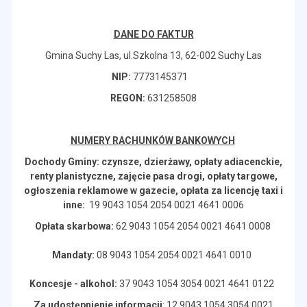
DANE DO FAKTUR
Gmina Suchy Las, ul.Szkolna 13, 62-002 Suchy Las
NIP:
7773145371
REGON:
631258508
NUMERY RACHUNKÓW BANKOWYCH
Dochody Gminy: czynsze, dzierżawy, opłaty adiacenckie,
renty planistyczne, zajęcie pasa drogi, opłaty targowe,
ogłoszenia reklamowe w gazecie, opłata za licencję taxi i
inne:
19 9043 1054 2054 0021 4641 0006
Opłata skarbowa:
62 9043 1054 2054 0021 4641 0008
Mandaty:
08 9043 1054 2054 0021 4641 0010
Koncesje - alkohol:
37 9043 1054 3054 0021 4641 0122
Za udostępnienie informacji
: 12 9043 1054 3054 0021