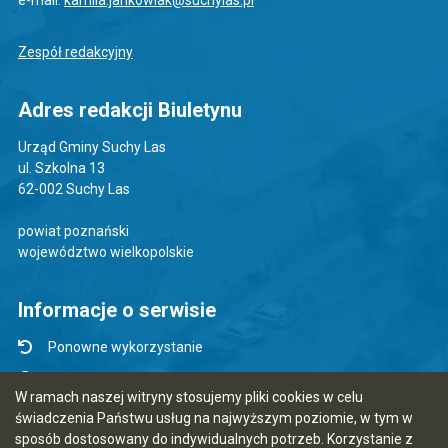
e-mail:
kamila.jankowiak@suchylas.pl
Zespół redakcyjny
Adres redakcji Biuletynu
Urząd Gminy Suchy Las
ul. Szkolna 13
62-002 Suchy Las
powiat poznański
województwo wielkopolskie
Informacje o serwisie
Ponowne wykorzystanie
Udostępnianie informacji publicznej
W ramach naszej witryny stosujemy pliki cookies w celu
Mapa serwisu
świadczenia Państwu usług na najwyższym poziomie, w tym w
sposób dostosowany do indywidualnych potrzeb. Korzystanie z
Instrukcja obsługi