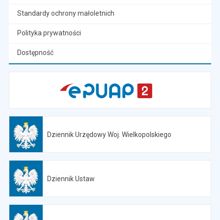
Standardy ochrony małoletnich
Polityka prywatności
Dostępność
Dziennik Urzędowy Woj. Wielkopolskiego
Otwiera się w nowej karcie
Dziennik Ustaw
Otwiera się w nowej karcie