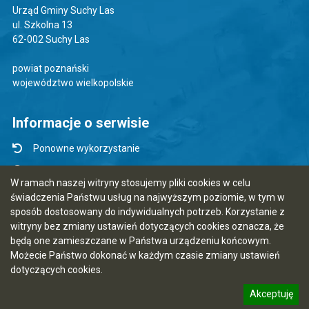
Urząd Gminy Suchy Las
ul. Szkolna 13
62-002 Suchy Las
powiat poznański
województwo wielkopolskie
Informacje o serwisie
Ponowne wykorzystanie
Udostępnianie informacji publicznej
W ramach naszej witryny stosujemy pliki cookies w celu
Mapa serwisu
świadczenia Państwu usług na najwyższym poziomie, w tym w
sposób dostosowany do indywidualnych potrzeb. Korzystanie z
Instrukcja obsługi
witryny bez zmiany ustawień dotyczących cookies oznacza, że
Statystyki oglądalności
będą one zamieszczane w Państwa urządzeniu końcowym.
Możecie Państwo dokonać w każdym czasie zmiany ustawień
Ostatnia aktualizacja BIP: 05.08.2026 11:44
dotyczących cookies.
Akceptuję
5.7.0 [118]
CMS i hosting: Logonet Sp. z o.o. w Bydgoszczy
informację o polityce prywatności