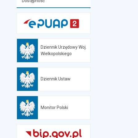
Dostępność
Dziennik Urzędowy Woj.
Otwiera się w nowej karcie
Wielkopolskiego
Dziennik Ustaw
Otwiera się w nowej karcie
Monitor Polski
Otwiera się w nowej karcie