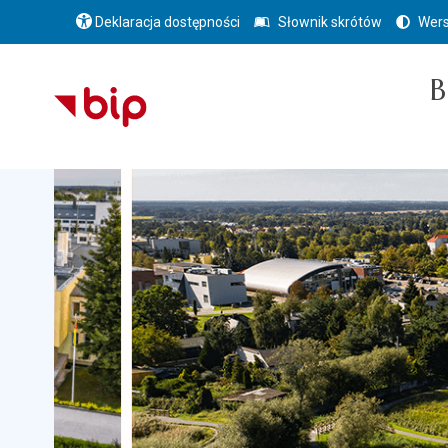
Deklaracja dostępności
Słownik skrótów
Wers
B