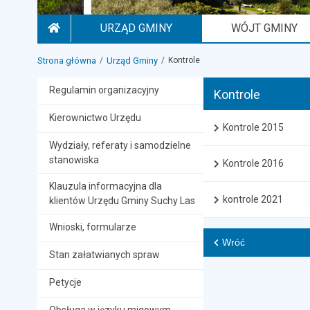
URZĄD GMINY
WÓJT GMINY
STRONA GŁÓWNA
Strona główna
Urząd Gminy
Kontrole
Regulamin organizacyjny
Kontrole
Kierownictwo Urzędu
Kontrole 2015
Wydziały, referaty i samodzielne
stanowiska
Kontrole 2016
Klauzula informacyjna dla
kontrole 2021
klientów Urzędu Gminy Suchy Las
Wnioski, formularze
Wróć
Stan załatwianych spraw
Petycje