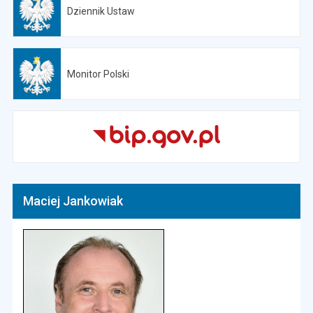
Dziennik Ustaw
Otwiera się w nowej karcie
Monitor Polski
Otwiera się w nowej karcie
Maciej Jankowiak