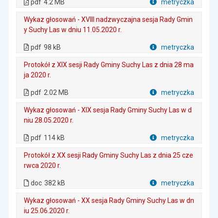
pdf
4.2 MB
metryczka
Plik w formacie
Wykaz głosowań - XVIII nadzwyczajna sesja Rady Gmin
y Suchy Las w dniu 11.05.2020 r.
. Plik w formacie: pdf
. Rozmiar pliku: 98 kB
. Otwiera się w nowej karcie.
pdf
98 kB
metryczka
Plik w formacie
Protokół z XIX sesji Rady Gminy Suchy Las z dnia 28 ma
ja 2020 r.
. Plik w formacie: pdf
. Rozmiar pliku: 2.02 MB
. Otwiera się w nowej karcie.
pdf
2.02 MB
metryczka
Plik w formacie
Wykaz głosowań - XIX sesja Rady Gminy Suchy Las w d
niu 28.05.2020 r.
. Plik w formacie: pdf
. Rozmiar pliku: 114 kB
. Otwiera się w nowej karcie.
pdf
114 kB
metryczka
Plik w formacie
Protokół z XX sesji Rady Gminy Suchy Las z dnia 25 cze
rwca 2020 r.
. Plik w formacie: doc
. Rozmiar pliku: 382 kB
doc
382 kB
metryczka
Plik w formacie
Wykaz głosowań - XX sesja Rady Gminy Suchy Las w dn
iu 25.06.2020 r.