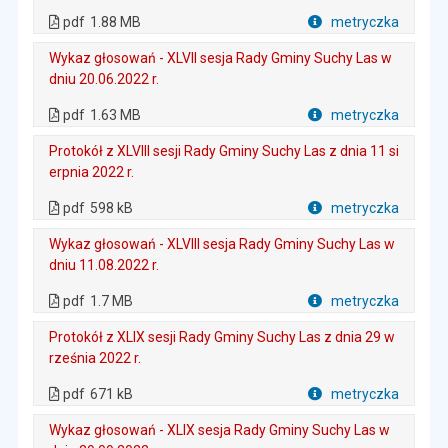
. Plik w formacie: pdf
. Rozmiar pliku: 1.88 MB
. Otwiera się w nowej karcie.
pdf
1.88 MB
metryczka
Plik w formacie
Wykaz głosowań - XLVII sesja Rady Gminy Suchy Las w
dniu 20.06.2022 r.
. Plik w formacie: pdf
. Rozmiar pliku: 1.63 MB
. Otwiera się w nowej karcie.
pdf
1.63 MB
metryczka
Plik w formacie
Protokół z XLVIII sesji Rady Gminy Suchy Las z dnia 11 si
erpnia 2022 r.
. Plik w formacie: pdf
. Rozmiar pliku: 598 kB
. Otwiera się w nowej karcie.
pdf
598 kB
metryczka
Plik w formacie
Wykaz głosowań - XLVIII sesja Rady Gminy Suchy Las w
dniu 11.08.2022 r.
. Plik w formacie: pdf
. Rozmiar pliku: 1.7 MB
. Otwiera się w nowej karcie.
pdf
1.7 MB
metryczka
Plik w formacie
Protokół z XLIX sesji Rady Gminy Suchy Las z dnia 29 w
rześnia 2022 r.
. Plik w formacie: pdf
. Rozmiar pliku: 671 kB
. Otwiera się w nowej karcie.
pdf
671 kB
metryczka
Plik w formacie
Wykaz głosowań - XLIX sesja Rady Gminy Suchy Las w