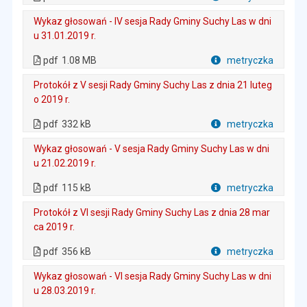
Plik w formacie
Wykaz głosowań - IV sesja Rady Gminy Suchy Las w dni
u 31.01.2019 r.
. Plik w formacie: pdf
. Rozmiar pliku: 1.08 MB
. Otwiera się w nowej karcie.
pdf
1.08 MB
metryczka
Plik w formacie
Protokół z V sesji Rady Gminy Suchy Las z dnia 21 luteg
o 2019 r.
. Plik w formacie: pdf
. Rozmiar pliku: 332 kB
. Otwiera się w nowej karcie.
pdf
332 kB
metryczka
Plik w formacie
Wykaz głosowań - V sesja Rady Gminy Suchy Las w dni
u 21.02.2019 r.
. Plik w formacie: pdf
. Rozmiar pliku: 115 kB
. Otwiera się w nowej karcie.
pdf
115 kB
metryczka
Plik w formacie
Protokół z VI sesji Rady Gminy Suchy Las z dnia 28 mar
ca 2019 r.
. Plik w formacie: pdf
. Rozmiar pliku: 356 kB
. Otwiera się w nowej karcie.
pdf
356 kB
metryczka
Plik w formacie
Wykaz głosowań - VI sesja Rady Gminy Suchy Las w dni
u 28.03.2019 r.
. Plik w formacie: pdf
. Rozmiar pliku: 131 kB