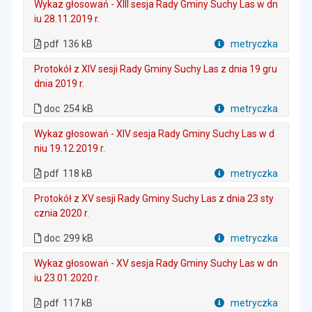
Wykaz głosowań - XIII sesja Rady Gminy Suchy Las w dn
iu 28.11.2019 r.
. Plik w formacie: pdf
. Rozmiar pliku: 136 kB
. Otwiera się w nowej karcie.
pdf
136 kB
metryczka
Plik w formacie
Protokół z XIV sesji Rady Gminy Suchy Las z dnia 19 gru
dnia 2019 r.
. Plik w formacie: doc
. Rozmiar pliku: 254 kB
doc
254 kB
metryczka
Plik w formacie
Wykaz głosowań - XIV sesja Rady Gminy Suchy Las w d
niu 19.12.2019 r.
. Plik w formacie: pdf
. Rozmiar pliku: 118 kB
. Otwiera się w nowej karcie.
pdf
118 kB
metryczka
Plik w formacie
Protokół z XV sesji Rady Gminy Suchy Las z dnia 23 sty
cznia 2020 r.
. Plik w formacie: doc
. Rozmiar pliku: 299 kB
doc
299 kB
metryczka
Plik w formacie
Wykaz głosowań - XV sesja Rady Gminy Suchy Las w dn
iu 23.01.2020 r.
. Plik w formacie: pdf
. Rozmiar pliku: 117 kB
. Otwiera się w nowej karcie.
pdf
117 kB
metryczka
Plik w formacie