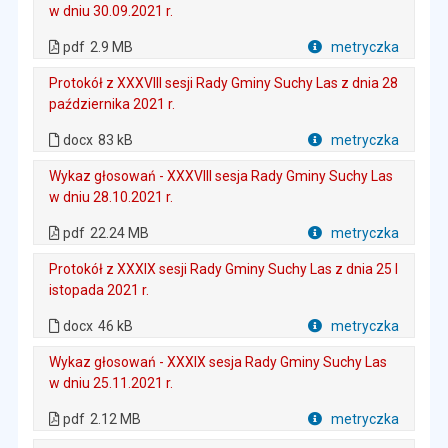
w dniu 30.09.2021 r.
. Plik w formacie: pdf
. Rozmiar pliku: 2.9 MB
. Otwiera się w nowej karcie.
pdf
2.9 MB
metryczka
Plik w formacie
Protokół z XXXVIII sesji Rady Gminy Suchy Las z dnia 28
października 2021 r.
. Rozmiar pliku: 83 kB
. Plik w formacie: docx
docx
83 kB
metryczka
Plik w formacie
Wykaz głosowań - XXXVIII sesja Rady Gminy Suchy Las
w dniu 28.10.2021 r.
. Plik w formacie: pdf
. Rozmiar pliku: 22.24 MB
. Otwiera się w nowej karcie.
pdf
22.24 MB
metryczka
Plik w formacie
Protokół z XXXIX sesji Rady Gminy Suchy Las z dnia 25 l
istopada 2021 r.
. Rozmiar pliku: 46 kB
. Plik w formacie: docx
docx
46 kB
metryczka
Plik w formacie
Wykaz głosowań - XXXIX sesja Rady Gminy Suchy Las
w dniu 25.11.2021 r.
. Plik w formacie: pdf
. Rozmiar pliku: 2.12 MB
. Otwiera się w nowej karcie.
pdf
2.12 MB
metryczka
Plik w formacie