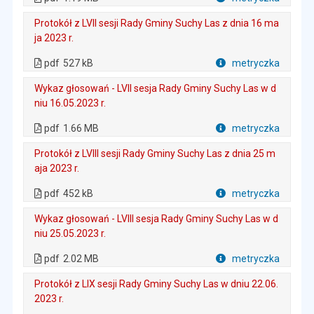
Plik w formacie
Protokół z LVII sesji Rady Gminy Suchy Las z dnia 16 ma
ja 2023 r.
. Plik w formacie: pdf
. Rozmiar pliku: 527 kB
. Otwiera się w nowej karcie.
pdf
527 kB
metryczka
Plik w formacie
Wykaz głosowań - LVII sesja Rady Gminy Suchy Las w d
niu 16.05.2023 r.
. Plik w formacie: pdf
. Rozmiar pliku: 1.66 MB
. Otwiera się w nowej karcie.
pdf
1.66 MB
metryczka
Plik w formacie
Protokół z LVIII sesji Rady Gminy Suchy Las z dnia 25 m
aja 2023 r.
. Plik w formacie: pdf
. Rozmiar pliku: 452 kB
. Otwiera się w nowej karcie.
pdf
452 kB
metryczka
Plik w formacie
Wykaz głosowań - LVIII sesja Rady Gminy Suchy Las w d
niu 25.05.2023 r.
. Plik w formacie: pdf
. Rozmiar pliku: 2.02 MB
. Otwiera się w nowej karcie.
pdf
2.02 MB
metryczka
Plik w formacie
Protokół z LIX sesji Rady Gminy Suchy Las w dniu 22.06.
2023 r.