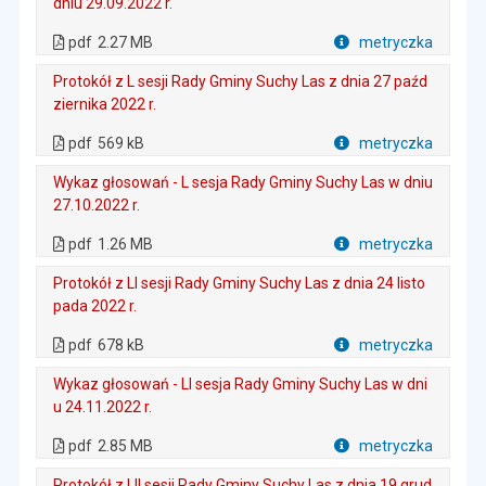
dniu 29.09.2022 r.
. Plik w formacie: pdf
. Rozmiar pliku: 2.27 MB
. Otwiera się w nowej karcie.
pdf
2.27 MB
metryczka
Plik w formacie
Protokół z L sesji Rady Gminy Suchy Las z dnia 27 paźd
ziernika 2022 r.
. Plik w formacie: pdf
. Rozmiar pliku: 569 kB
. Otwiera się w nowej karcie.
pdf
569 kB
metryczka
Plik w formacie
Wykaz głosowań - L sesja Rady Gminy Suchy Las w dniu
27.10.2022 r.
. Plik w formacie: pdf
. Rozmiar pliku: 1.26 MB
. Otwiera się w nowej karcie.
pdf
1.26 MB
metryczka
Plik w formacie
Protokół z LI sesji Rady Gminy Suchy Las z dnia 24 listo
pada 2022 r.
. Plik w formacie: pdf
. Rozmiar pliku: 678 kB
. Otwiera się w nowej karcie.
pdf
678 kB
metryczka
Plik w formacie
Wykaz głosowań - LI sesja Rady Gminy Suchy Las w dni
u 24.11.2022 r.
. Plik w formacie: pdf
. Rozmiar pliku: 2.85 MB
. Otwiera się w nowej karcie.
pdf
2.85 MB
metryczka
Plik w formacie
Protokół z LII sesji Rady Gminy Suchy Las z dnia 19 grud