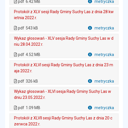
pdf
6.42 MB
metryczka
Plik w formacie
Protokół z XLV sesji Rady Gminy Suchy Las z dnia 28 kw
ietnia 2022 r.
. Plik w formacie: pdf
. Rozmiar pliku: 543 kB
. Otwiera się w nowej karcie.
pdf
543 kB
metryczka
Plik w formacie
Wykaz głosowań - XLV sesja Rady Gminy Suchy Las w d
niu 28.04.2022 r.
. Plik w formacie: pdf
. Rozmiar pliku: 4.52 MB
. Otwiera się w nowej karcie.
pdf
4.52 MB
metryczka
Plik w formacie
Protokół z XLVI sesji Rady Gminy Suchy Las z dnia 23 m
aja 2022 r.
. Plik w formacie: pdf
. Rozmiar pliku: 326 kB
. Otwiera się w nowej karcie.
pdf
326 kB
metryczka
Plik w formacie
Wykaz głosowań - XLVI sesja Rady Gminy Suchy Las w
dniu 23.05.2022 r.
. Plik w formacie: pdf
. Rozmiar pliku: 1.09 MB
. Otwiera się w nowej karcie.
pdf
1.09 MB
metryczka
Plik w formacie
Protokół z XLVII sesji Rady Gminy Suchy Las z dnia 20 c
zerwca 2022 r.