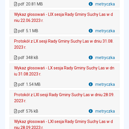
. Plik w formacie: pdf
. Rozmiar pliku: 20.81 MB
. Otwiera się w nowej karcie.
pdf
20.81 MB
metryczka
Plik w formacie
Wykaz głosowań - LIX sesja Rady Gminy Suchy Las w d
niu 22.06.2023 r.
. Plik w formacie: pdf
. Rozmiar pliku: 5.1 MB
. Otwiera się w nowej karcie.
pdf
5.1 MB
metryczka
Plik w formacie
Protokół z LX sesji Rady Gminy Suchy Las w dniu 31.08.
2023 r.
. Plik w formacie: pdf
. Rozmiar pliku: 348 kB
. Otwiera się w nowej karcie.
pdf
348 kB
metryczka
Plik w formacie
Wykaz głosowań - LX sesja Rady Gminy Suchy Las w dn
iu 31.08.2023 r.
. Plik w formacie: pdf
. Rozmiar pliku: 1.54 MB
. Otwiera się w nowej karcie.
pdf
1.54 MB
metryczka
Plik w formacie
Protokół z LXI sesji Rady Gminy Suchy Las w dniu 28.09.
2023 r.
. Plik w formacie: pdf
. Rozmiar pliku: 576 kB
. Otwiera się w nowej karcie.
pdf
576 kB
metryczka
Plik w formacie
Wykaz głosowań - LXI sesja Rady Gminy Suchy Las w d
niu 28.09.2023 r.