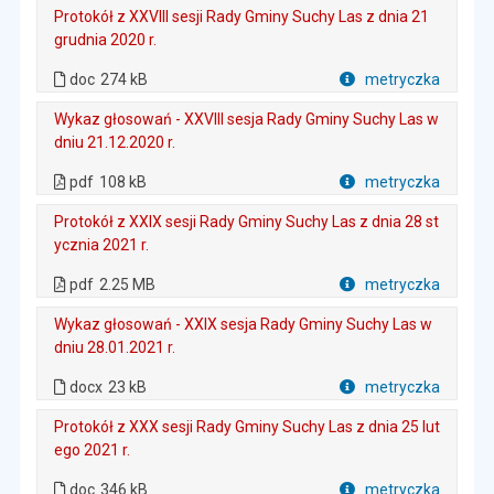
Protokół z XXVIII sesji Rady Gminy Suchy Las z dnia 21
grudnia 2020 r.
. Plik w formacie: doc
. Rozmiar pliku: 274 kB
doc
274 kB
metryczka
Plik w formacie
Wykaz głosowań - XXVIII sesja Rady Gminy Suchy Las w
dniu 21.12.2020 r.
. Plik w formacie: pdf
. Rozmiar pliku: 108 kB
. Otwiera się w nowej karcie.
pdf
108 kB
metryczka
Plik w formacie
Protokół z XXIX sesji Rady Gminy Suchy Las z dnia 28 st
ycznia 2021 r.
. Plik w formacie: pdf
. Rozmiar pliku: 2.25 MB
. Otwiera się w nowej karcie.
pdf
2.25 MB
metryczka
Plik w formacie
Wykaz głosowań - XXIX sesja Rady Gminy Suchy Las w
dniu 28.01.2021 r.
. Rozmiar pliku: 23 kB
. Plik w formacie: docx
docx
23 kB
metryczka
Plik w formacie
Protokół z XXX sesji Rady Gminy Suchy Las z dnia 25 lut
ego 2021 r.
. Plik w formacie: doc
. Rozmiar pliku: 346 kB
doc
346 kB
metryczka