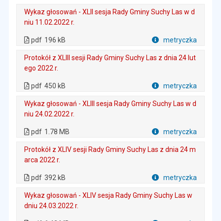
Plik w formacie
Wykaz głosowań - XLII sesja Rady Gminy Suchy Las w d
niu 11.02.2022 r.
. Plik w formacie: pdf
. Rozmiar pliku: 196 kB
. Otwiera się w nowej karcie.
pdf
196 kB
metryczka
Plik w formacie
Protokół z XLIII sesji Rady Gminy Suchy Las z dnia 24 lut
ego 2022 r.
. Plik w formacie: pdf
. Rozmiar pliku: 450 kB
. Otwiera się w nowej karcie.
pdf
450 kB
metryczka
Plik w formacie
Wykaz głosowań - XLIII sesja Rady Gminy Suchy Las w d
niu 24.02.2022 r.
. Plik w formacie: pdf
. Rozmiar pliku: 1.78 MB
. Otwiera się w nowej karcie.
pdf
1.78 MB
metryczka
Plik w formacie
Protokół z XLIV sesji Rady Gminy Suchy Las z dnia 24 m
arca 2022 r.
. Plik w formacie: pdf
. Rozmiar pliku: 392 kB
. Otwiera się w nowej karcie.
pdf
392 kB
metryczka
Plik w formacie
Wykaz głosowań - XLIV sesja Rady Gminy Suchy Las w
dniu 24.03.2022 r.
. Plik w formacie: pdf
. Rozmiar pliku: 6.42 MB
. Otwiera się w nowej karcie.