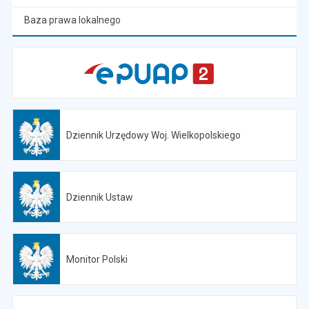
Baza prawa lokalnego
Dziennik Urzędowy Woj. Wielkopolskiego
Otwiera się w nowej karcie
Dziennik Ustaw
Otwiera się w nowej karcie
Monitor Polski
Otwiera się w nowej karcie