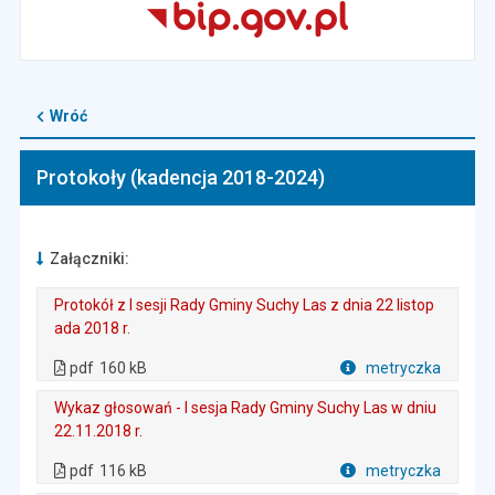
Wróć
Protokoły (kadencja 2018-2024)
Załączniki:
Protokół z I sesji Rady Gminy Suchy Las z dnia 22 listop
ada 2018 r.
. Plik w formacie: pdf
. Rozmiar pliku: 160 kB
. Otwiera się w nowej karcie.
pdf
160 kB
metryczka
Plik w formacie
Wykaz głosowań - I sesja Rady Gminy Suchy Las w dniu
22.11.2018 r.
. Plik w formacie: pdf
. Rozmiar pliku: 116 kB
. Otwiera się w nowej karcie.
pdf
116 kB
metryczka
Plik w formacie