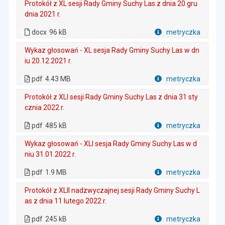
Protokół z XL sesji Rady Gminy Suchy Las z dnia 20 gru
dnia 2021 r.
. Rozmiar pliku: 96 kB
. Plik w formacie: docx
docx
96 kB
metryczka
Plik w formacie
Wykaz głosowań - XL sesja Rady Gminy Suchy Las w dn
iu 20.12.2021 r.
. Plik w formacie: pdf
. Rozmiar pliku: 4.43 MB
. Otwiera się w nowej karcie.
pdf
4.43 MB
metryczka
Plik w formacie
Protokół z XLI sesji Rady Gminy Suchy Las z dnia 31 sty
cznia 2022 r.
. Plik w formacie: pdf
. Rozmiar pliku: 485 kB
. Otwiera się w nowej karcie.
pdf
485 kB
metryczka
Plik w formacie
Wykaz głosowań - XLI sesja Rady Gminy Suchy Las w d
niu 31.01.2022 r.
. Plik w formacie: pdf
. Rozmiar pliku: 1.9 MB
. Otwiera się w nowej karcie.
pdf
1.9 MB
metryczka
Plik w formacie
Protokół z XLII nadzwyczajnej sesji Rady Gminy Suchy L
as z dnia 11 lutego 2022 r.
. Plik w formacie: pdf
. Rozmiar pliku: 245 kB
. Otwiera się w nowej karcie.
pdf
245 kB
metryczka