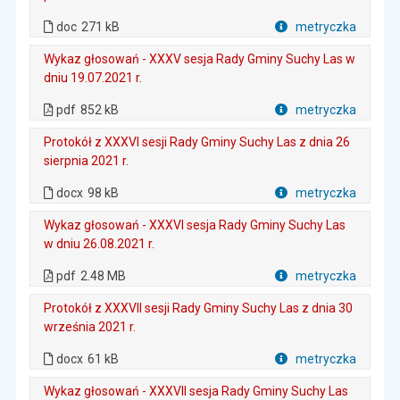
. Plik w formacie: doc
. Rozmiar pliku: 271 kB
doc
271 kB
metryczka
Plik w formacie
Wykaz głosowań - XXXV sesja Rady Gminy Suchy Las w
dniu 19.07.2021 r.
. Plik w formacie: pdf
. Rozmiar pliku: 852 kB
. Otwiera się w nowej karcie.
pdf
852 kB
metryczka
Plik w formacie
Protokół z XXXVI sesji Rady Gminy Suchy Las z dnia 26
sierpnia 2021 r.
. Rozmiar pliku: 98 kB
. Plik w formacie: docx
docx
98 kB
metryczka
Plik w formacie
Wykaz głosowań - XXXVI sesja Rady Gminy Suchy Las
w dniu 26.08.2021 r.
. Plik w formacie: pdf
. Rozmiar pliku: 2.48 MB
. Otwiera się w nowej karcie.
pdf
2.48 MB
metryczka
Plik w formacie
Protokół z XXXVII sesji Rady Gminy Suchy Las z dnia 30
września 2021 r.
. Rozmiar pliku: 61 kB
. Plik w formacie: docx
docx
61 kB
metryczka
Plik w formacie
Wykaz głosowań - XXXVII sesja Rady Gminy Suchy Las