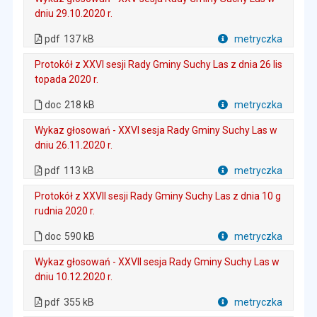
dniu 29.10.2020 r.
. Plik w formacie: pdf
. Rozmiar pliku: 137 kB
. Otwiera się w nowej karcie.
pdf
137 kB
metryczka
Plik w formacie
Protokół z XXVI sesji Rady Gminy Suchy Las z dnia 26 lis
topada 2020 r.
. Plik w formacie: doc
. Rozmiar pliku: 218 kB
doc
218 kB
metryczka
Plik w formacie
Wykaz głosowań - XXVI sesja Rady Gminy Suchy Las w
dniu 26.11.2020 r.
. Plik w formacie: pdf
. Rozmiar pliku: 113 kB
. Otwiera się w nowej karcie.
pdf
113 kB
metryczka
Plik w formacie
Protokół z XXVII sesji Rady Gminy Suchy Las z dnia 10 g
rudnia 2020 r.
. Plik w formacie: doc
. Rozmiar pliku: 590 kB
doc
590 kB
metryczka
Plik w formacie
Wykaz głosowań - XXVII sesja Rady Gminy Suchy Las w
dniu 10.12.2020 r.
. Plik w formacie: pdf
. Rozmiar pliku: 355 kB
. Otwiera się w nowej karcie.
pdf
355 kB
metryczka
Plik w formacie