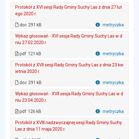
Protokół z XVI sesji Rady Gminy Suchy Las z dnia 27 lut
ego 2020 r.
. Plik w formacie: doc
. Rozmiar pliku: 291 kB
doc
291 kB
metryczka
Plik w formacie
Wykaz głosowań - XVI sesja Rady Gminy Suchy Las w d
niu 27.02.2020 r.
. Plik w formacie: pdf
. Rozmiar pliku: 121 kB
. Otwiera się w nowej karcie.
pdf
121 kB
metryczka
Plik w formacie
Protokół z XVII sesji Rady Gminy Suchy Las z dnia 23 kw
ietnia 2020 r.
. Plik w formacie: doc
. Rozmiar pliku: 291 kB
doc
291 kB
metryczka
Plik w formacie
Wykaz głosowań - XVII sesja Rady Gminy Suchy Las w d
niu 23.04.2020 r.
. Plik w formacie: pdf
. Rozmiar pliku: 126 kB
. Otwiera się w nowej karcie.
pdf
126 kB
metryczka
Plik w formacie
Protokół z XVIII nadzwyczajnej sesji Rady Gminy Suchy
Las z dnia 11 maja 2020 r.
. Plik w formacie: pdf
. Rozmiar pliku: 4.2 MB
. Otwiera się w nowej karcie.