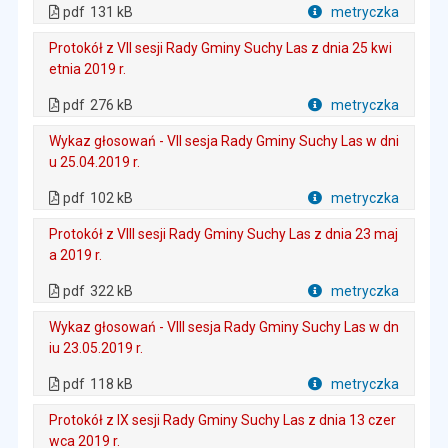
. Otwiera się w nowej karcie.
pdf
131 kB
metryczka
Plik w formacie
Protokół z VII sesji Rady Gminy Suchy Las z dnia 25 kwi
etnia 2019 r.
. Plik w formacie: pdf
. Rozmiar pliku: 276 kB
. Otwiera się w nowej karcie.
pdf
276 kB
metryczka
Plik w formacie
Wykaz głosowań - VII sesja Rady Gminy Suchy Las w dni
u 25.04.2019 r.
. Plik w formacie: pdf
. Rozmiar pliku: 102 kB
. Otwiera się w nowej karcie.
pdf
102 kB
metryczka
Plik w formacie
Protokół z VIII sesji Rady Gminy Suchy Las z dnia 23 maj
a 2019 r.
. Plik w formacie: pdf
. Rozmiar pliku: 322 kB
. Otwiera się w nowej karcie.
pdf
322 kB
metryczka
Plik w formacie
Wykaz głosowań - VIII sesja Rady Gminy Suchy Las w dn
iu 23.05.2019 r.
. Plik w formacie: pdf
. Rozmiar pliku: 118 kB
. Otwiera się w nowej karcie.
pdf
118 kB
metryczka
Plik w formacie
Protokół z IX sesji Rady Gminy Suchy Las z dnia 13 czer
wca 2019 r.