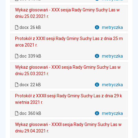
Plik w formacie
Wykaz głosowań - XXX sesja Rady Gminy Suchy Las w
dniu 25.02.2021 r.
. Rozmiar pliku: 26 kB
. Plik w formacie: docx
docx
26 kB
metryczka
Plik w formacie
Protokół z XXXI sesji Rady Gminy Suchy Las z dnia 25 m
arca 2021 r.
. Plik w formacie: doc
. Rozmiar pliku: 339 kB
doc
339 kB
metryczka
Plik w formacie
Wykaz głosowań - XXXI sesja Rady Gminy Suchy Las w
dniu 25.03.2021 r.
. Rozmiar pliku: 22 kB
. Plik w formacie: docx
docx
22 kB
metryczka
Plik w formacie
Protokół z XXXII sesji Rady Gminy Suchy Las z dnia 29 k
wietnia 2021 r.
. Plik w formacie: doc
. Rozmiar pliku: 360 kB
doc
360 kB
metryczka
Plik w formacie
Wykaz głosowań - XXXII sesja Rady Gminy Suchy Las w
dniu 29.04.2021 r.
. Rozmiar pliku: 28 kB