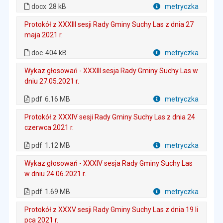
. Plik w formacie: docx
docx
28 kB
metryczka
Plik w formacie
Protokół z XXXIII sesji Rady Gminy Suchy Las z dnia 27
maja 2021 r.
. Plik w formacie: doc
. Rozmiar pliku: 404 kB
doc
404 kB
metryczka
Plik w formacie
Wykaz głosowań - XXXIII sesja Rady Gminy Suchy Las w
dniu 27.05.2021 r.
. Plik w formacie: pdf
. Rozmiar pliku: 6.16 MB
. Otwiera się w nowej karcie.
pdf
6.16 MB
metryczka
Plik w formacie
Protokół z XXXIV sesji Rady Gminy Suchy Las z dnia 24
czerwca 2021 r.
. Plik w formacie: pdf
. Rozmiar pliku: 1.12 MB
. Otwiera się w nowej karcie.
pdf
1.12 MB
metryczka
Plik w formacie
Wykaz głosowań - XXXIV sesja Rady Gminy Suchy Las
w dniu 24.06.2021 r.
. Plik w formacie: pdf
. Rozmiar pliku: 1.69 MB
. Otwiera się w nowej karcie.
pdf
1.69 MB
metryczka
Plik w formacie
Protokół z XXXV sesji Rady Gminy Suchy Las z dnia 19 li
pca 2021 r.