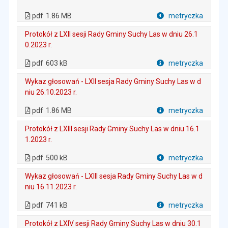
. Plik w formacie: pdf
. Rozmiar pliku: 1.86 MB
. Otwiera się w nowej karcie.
pdf
1.86 MB
metryczka
Plik w formacie
Protokół z LXII sesji Rady Gminy Suchy Las w dniu 26.1
0.2023 r.
. Plik w formacie: pdf
. Rozmiar pliku: 603 kB
. Otwiera się w nowej karcie.
pdf
603 kB
metryczka
Plik w formacie
Wykaz głosowań - LXII sesja Rady Gminy Suchy Las w d
niu 26.10.2023 r.
. Plik w formacie: pdf
. Rozmiar pliku: 1.86 MB
. Otwiera się w nowej karcie.
pdf
1.86 MB
metryczka
Plik w formacie
Protokół z LXIII sesji Rady Gminy Suchy Las w dniu 16.1
1.2023 r.
. Plik w formacie: pdf
. Rozmiar pliku: 500 kB
. Otwiera się w nowej karcie.
pdf
500 kB
metryczka
Plik w formacie
Wykaz głosowań - LXIII sesja Rady Gminy Suchy Las w d
niu 16.11.2023 r.
. Plik w formacie: pdf
. Rozmiar pliku: 741 kB
. Otwiera się w nowej karcie.
pdf
741 kB
metryczka
Plik w formacie
Protokół z LXIV sesji Rady Gminy Suchy Las w dniu 30.1