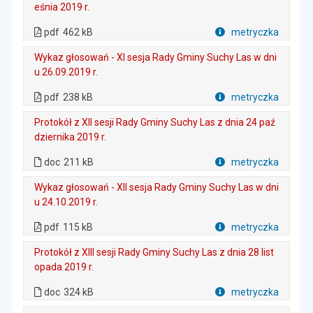
eśnia 2019 r.
. Plik w formacie: pdf
. Rozmiar pliku: 462 kB
. Otwiera się w nowej karcie.
pdf
462 kB
metryczka
Plik w formacie
Wykaz głosowań - XI sesja Rady Gminy Suchy Las w dni
u 26.09.2019 r.
. Plik w formacie: pdf
. Rozmiar pliku: 238 kB
. Otwiera się w nowej karcie.
pdf
238 kB
metryczka
Plik w formacie
Protokół z XII sesji Rady Gminy Suchy Las z dnia 24 paź
dziernika 2019 r.
. Plik w formacie: doc
. Rozmiar pliku: 211 kB
doc
211 kB
metryczka
Plik w formacie
Wykaz głosowań - XII sesja Rady Gminy Suchy Las w dni
u 24.10.2019 r.
. Plik w formacie: pdf
. Rozmiar pliku: 115 kB
. Otwiera się w nowej karcie.
pdf
115 kB
metryczka
Plik w formacie
Protokół z XIII sesji Rady Gminy Suchy Las z dnia 28 list
opada 2019 r.
. Plik w formacie: doc
. Rozmiar pliku: 324 kB
doc
324 kB
metryczka
Plik w formacie