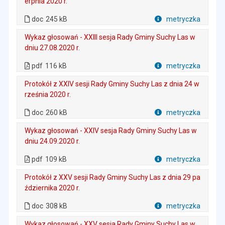
erpnia 2020 r.
. Plik w formacie: doc
. Rozmiar pliku: 245 kB
doc
245 kB
metryczka
Plik w formacie
Wykaz głosowań - XXIII sesja Rady Gminy Suchy Las w
dniu 27.08.2020 r.
. Plik w formacie: pdf
. Rozmiar pliku: 116 kB
. Otwiera się w nowej karcie.
pdf
116 kB
metryczka
Plik w formacie
Protokół z XXIV sesji Rady Gminy Suchy Las z dnia 24 w
rześnia 2020 r.
. Plik w formacie: doc
. Rozmiar pliku: 260 kB
doc
260 kB
metryczka
Plik w formacie
Wykaz głosowań - XXIV sesja Rady Gminy Suchy Las w
dniu 24.09.2020 r.
. Plik w formacie: pdf
. Rozmiar pliku: 109 kB
. Otwiera się w nowej karcie.
pdf
109 kB
metryczka
Plik w formacie
Protokół z XXV sesji Rady Gminy Suchy Las z dnia 29 pa
ździernika 2020 r.
. Plik w formacie: doc
. Rozmiar pliku: 308 kB
doc
308 kB
metryczka
Plik w formacie
Wykaz głosowań - XXV sesja Rady Gminy Suchy Las w