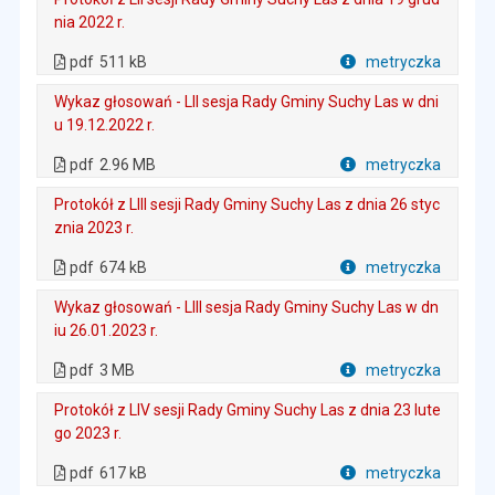
nia 2022 r.
. Plik w formacie: pdf
. Rozmiar pliku: 511 kB
. Otwiera się w nowej karcie.
pdf
511 kB
metryczka
Plik w formacie
Wykaz głosowań - LII sesja Rady Gminy Suchy Las w dni
u 19.12.2022 r.
. Plik w formacie: pdf
. Rozmiar pliku: 2.96 MB
. Otwiera się w nowej karcie.
pdf
2.96 MB
metryczka
Plik w formacie
Protokół z LIII sesji Rady Gminy Suchy Las z dnia 26 styc
znia 2023 r.
. Plik w formacie: pdf
. Rozmiar pliku: 674 kB
. Otwiera się w nowej karcie.
pdf
674 kB
metryczka
Plik w formacie
Wykaz głosowań - LIII sesja Rady Gminy Suchy Las w dn
iu 26.01.2023 r.
. Rozmiar pliku: 3 MB
. Plik w formacie: pdf
. Otwiera się w nowej karcie.
pdf
3 MB
metryczka
Plik w formacie
Protokół z LIV sesji Rady Gminy Suchy Las z dnia 23 lute
go 2023 r.
. Plik w formacie: pdf
. Rozmiar pliku: 617 kB
. Otwiera się w nowej karcie.
pdf
617 kB
metryczka
Plik w formacie