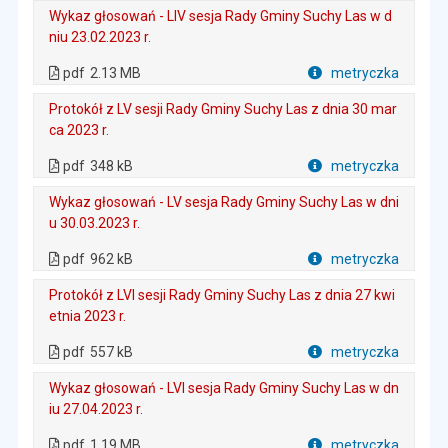
Wykaz głosowań - LIV sesja Rady Gminy Suchy Las w d
niu 23.02.2023 r.
. Plik w formacie: pdf
. Rozmiar pliku: 2.13 MB
. Otwiera się w nowej karcie.
pdf
2.13 MB
metryczka
Plik w formacie
Protokół z LV sesji Rady Gminy Suchy Las z dnia 30 mar
ca 2023 r.
. Plik w formacie: pdf
. Rozmiar pliku: 348 kB
. Otwiera się w nowej karcie.
pdf
348 kB
metryczka
Plik w formacie
Wykaz głosowań - LV sesja Rady Gminy Suchy Las w dni
u 30.03.2023 r.
. Plik w formacie: pdf
. Rozmiar pliku: 962 kB
. Otwiera się w nowej karcie.
pdf
962 kB
metryczka
Plik w formacie
Protokół z LVI sesji Rady Gminy Suchy Las z dnia 27 kwi
etnia 2023 r.
. Plik w formacie: pdf
. Rozmiar pliku: 557 kB
. Otwiera się w nowej karcie.
pdf
557 kB
metryczka
Plik w formacie
Wykaz głosowań - LVI sesja Rady Gminy Suchy Las w dn
iu 27.04.2023 r.
. Plik w formacie: pdf
. Rozmiar pliku: 1.19 MB
. Otwiera się w nowej karcie.
pdf
1.19 MB
metryczka