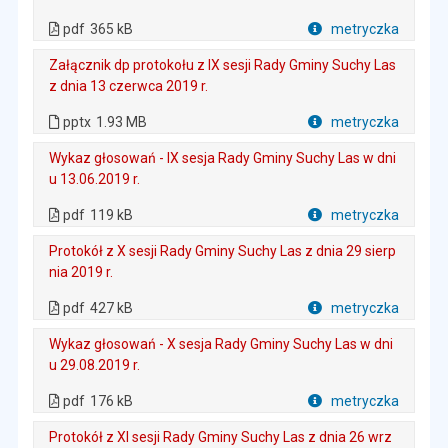
. Plik w formacie: pdf
. Rozmiar pliku: 365 kB
. Otwiera się w nowej karcie.
pdf
365 kB
metryczka
Plik w formacie
Załącznik dp protokołu z IX sesji Rady Gminy Suchy Las
z dnia 13 czerwca 2019 r.
. Plik w formacie: pptx
. Rozmiar pliku: 1.93 MB
pptx
1.93 MB
metryczka
Plik w formacie
Wykaz głosowań - IX sesja Rady Gminy Suchy Las w dni
u 13.06.2019 r.
. Plik w formacie: pdf
. Rozmiar pliku: 119 kB
. Otwiera się w nowej karcie.
pdf
119 kB
metryczka
Plik w formacie
Protokół z X sesji Rady Gminy Suchy Las z dnia 29 sierp
nia 2019 r.
. Plik w formacie: pdf
. Rozmiar pliku: 427 kB
. Otwiera się w nowej karcie.
pdf
427 kB
metryczka
Plik w formacie
Wykaz głosowań - X sesja Rady Gminy Suchy Las w dni
u 29.08.2019 r.
. Plik w formacie: pdf
. Rozmiar pliku: 176 kB
. Otwiera się w nowej karcie.
pdf
176 kB
metryczka
Plik w formacie
Protokół z XI sesji Rady Gminy Suchy Las z dnia 26 wrz