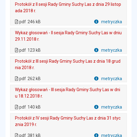
Protokół z II sesji Rady Gminy Suchy Las z dnia 29 listop
ada 2018 r.
. Plik w formacie: pdf
. Rozmiar pliku: 246 kB
. Otwiera się w nowej karcie.
pdf
246 kB
metryczka
Plik w formacie
Wykaz głosowań - II sesja Rady Gminy Suchy Las w dniu
29.11.2018 r.
. Plik w formacie: pdf
. Rozmiar pliku: 123 kB
. Otwiera się w nowej karcie.
pdf
123 kB
metryczka
Plik w formacie
Protokół z III sesji Rady Gminy Suchy Las z dnia 18 grud
nia 2018 r.
. Plik w formacie: pdf
. Rozmiar pliku: 262 kB
. Otwiera się w nowej karcie.
pdf
262 kB
metryczka
Plik w formacie
Wykaz głosowań - III sesja Rady Gminy Suchy Las w dni
u 18.12.2018 r.
. Plik w formacie: pdf
. Rozmiar pliku: 140 kB
. Otwiera się w nowej karcie.
pdf
140 kB
metryczka
Plik w formacie
Protokół z IV sesji Rady Gminy Suchy Las z dnia 31 styc
znia 2019 r.
. Plik w formacie: pdf
. Rozmiar pliku: 381 kB
. Otwiera się w nowej karcie.
pdf
381 kB
metryczka