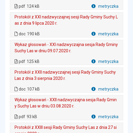
. Plik w formacie: pdf
. Rozmiar pliku: 124 kB
. Otwiera się w nowej karcie.
pdf
124 kB
metryczka
Plik w formacie
Protokół z XXI nadzwyczajnej sesji Rady Gminy Suchy L
as z dnia 9 lipca 2020 r.
. Plik w formacie: doc
. Rozmiar pliku: 190 kB
doc
190 kB
metryczka
Plik w formacie
Wykaz głosowań - XXI nadzwyczajna sesja Rady Gminy
Suchy Las w dniu 09.07.2020 r.
. Plik w formacie: pdf
. Rozmiar pliku: 125 kB
. Otwiera się w nowej karcie.
pdf
125 kB
metryczka
Plik w formacie
Protokół z XXII nadzwyczajnej sesji Rady Gminy Suchy
Las z dnia 3 sierpnia 2020 r.
. Plik w formacie: doc
. Rozmiar pliku: 107 kB
doc
107 kB
metryczka
Plik w formacie
Wykaz głosowań - XXII nadzwyczajna sesja Rady Gmin
y Suchy Las w dniu 03.08.2020 r.
. Plik w formacie: pdf
. Rozmiar pliku: 93 kB
. Otwiera się w nowej karcie.
pdf
93 kB
metryczka
Plik w formacie
Protokół z XXIII sesji Rady Gminy Suchy Las z dnia 27 si