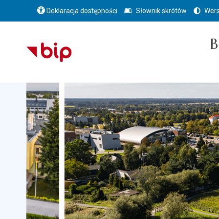
Deklaracja dostępności
Słownik skrótów
Wers
B