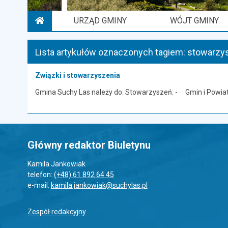
URZĄD GMINY
WÓJT GMINY
STRONA GŁÓWNA
Lista artykułów oznaczonych tagiem: stowarzy
Związki i stowarzyszenia
Gmina Suchy Las należy do: Stowarzyszeń: - Gmin i Powia
Główny redaktor Biuletynu
Kamila Jankowiak
telefon:
(+48) 61 892 64 45
e-mail:
kamila.jankowiak@suchylas.pl
Zespół redakcyjny