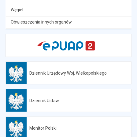
Węgiel
Obwieszczenia innych organów
Dziennik Urzędowy Woj. Wielkopolskiego
Otwiera się w nowej karcie
Dziennik Ustaw
Otwiera się w nowej karcie
Monitor Polski
Otwiera się w nowej karcie