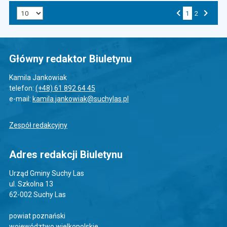
Liczba art. na stronie:
1
Przejdź do strony numer
2
Strona numer
Poprzednia strona
Następna strona
Główny redaktor Biuletynu
Kamila Jankowiak
telefon:
(+48) 61 892 64 45
e-mail:
kamila.jankowiak@suchylas.pl
Zespół redakcyjny
Adres redakcji Biuletynu
Urząd Gminy Suchy Las
ul. Szkolna 13
62-002 Suchy Las
powiat poznański
województwo wielkopolskie