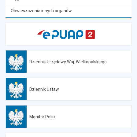
Obwieszczenia innych organów
Dziennik Urzędowy Woj. Wielkopolskiego
Otwiera się w nowej karcie
Dziennik Ustaw
Otwiera się w nowej karcie
Monitor Polski
Otwiera się w nowej karcie