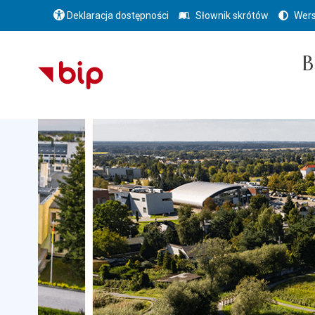
Deklaracja dostępności
Słownik skrótów
Wers
B