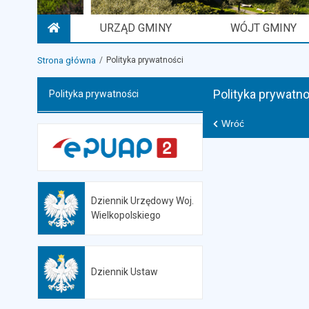
URZĄD GMINY
WÓJT GMINY
STRONA GŁÓWNA
Strona główna
Polityka prywatności
Polityka prywatno
Polityka prywatności
Wróć
Dziennik Urzędowy Woj.
Otwiera się w nowej karcie
Wielkopolskiego
Dziennik Ustaw
Otwiera się w nowej karcie