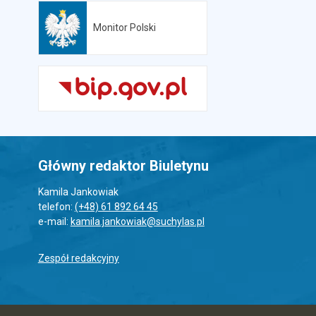
Monitor Polski
Otwiera się w nowej karcie
Główny redaktor Biuletynu
Kamila Jankowiak
telefon:
(+48) 61 892 64 45
e-mail:
kamila.jankowiak@suchylas.pl
Zespół redakcyjny