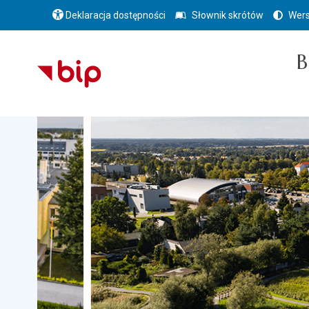
Deklaracja dostępności
Słownik skrótów
Wers
B