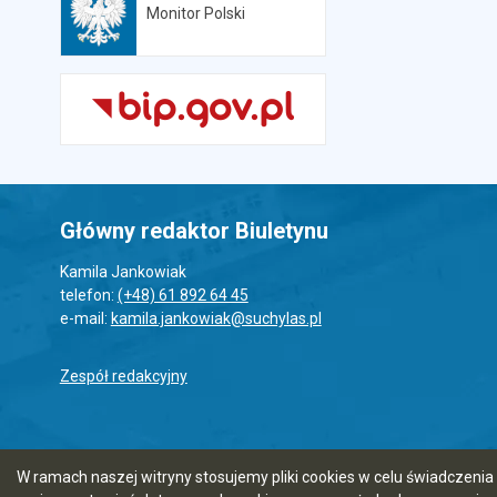
Monitor Polski
Otwiera się w nowej karcie
Główny redaktor Biuletynu
Kamila Jankowiak
telefon:
(+48) 61 892 64 45
e-mail:
kamila.jankowiak@suchylas.pl
Zespół redakcyjny
W ramach naszej witryny stosujemy pliki cookies w celu świadczen