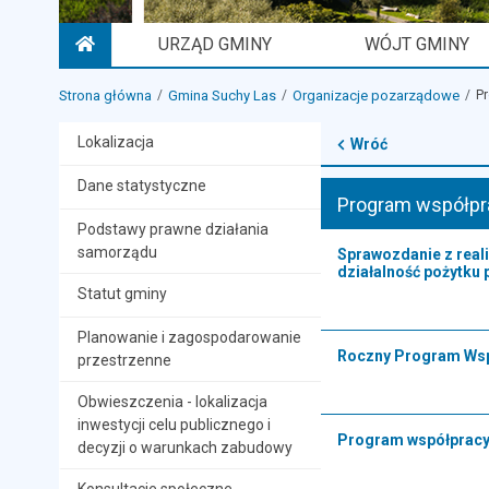
URZĄD GMINY
WÓJT GMINY
STRONA GŁÓWNA
Strona główna
Gmina Suchy Las
Organizacje pozarządowe
P
Lokalizacja
Wróć
Dane statystyczne
Program współpr
Podstawy prawne działania
samorządu
Sprawozdanie z real
działalność pożytku 
Statut gminy
Planowanie i zagospodarowanie
Roczny Program Wsp
przestrzenne
Obwieszczenia - lokalizacja
inwestycji celu publicznego i
Program współprac
decyzji o warunkach zabudowy