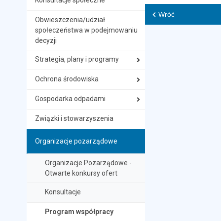
Konsultacje społeczne
Wróć
Obwieszczenia/udział
społeczeństwa w podejmowaniu
decyzji
Strategia, plany i programy
Ochrona środowiska
Gospodarka odpadami
Związki i stowarzyszenia
Organizacje pozarządowe
Organizacje Pozarządowe -
Otwarte konkursy ofert
Konsultacje
Program współpracy