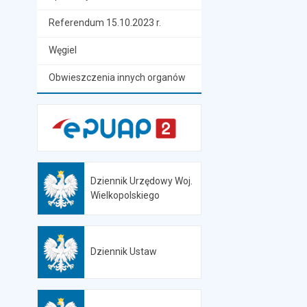
Referendum 15.10.2023 r.
Węgiel
Obwieszczenia innych organów
Dziennik Urzędowy Woj.
Otwiera się w nowej karcie
Wielkopolskiego
Dziennik Ustaw
Otwiera się w nowej karcie