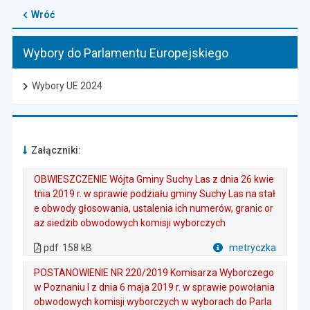
Wróć
Wybory do Parlamentu Europejskiego
Wybory UE 2024
Załączniki:
OBWIESZCZENIE Wójta Gminy Suchy Las z dnia 26 kwie
tnia 2019 r. w sprawie podziału gminy Suchy Las na stał
e obwody głosowania, ustalenia ich numerów, granic or
az siedzib obwodowych komisji wyborczych
. Plik w formacie: pdf
. Rozmiar pliku: 158 kB
. Otwiera się w nowej karcie.
pdf
158 kB
metryczka
Plik w formacie
POSTANOWIENIE NR 220/2019 Komisarza Wyborczego
w Poznaniu I z dnia 6 maja 2019 r. w sprawie powołania
obwodowych komisji wyborczych w wyborach do Parla