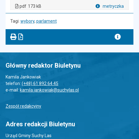
. Plik w formacie: pdf
. Rozmiar pliku: 173 kB
. Otwiera się w nowej karcie.
pdf
173 kB
metryczka
Plik w formacie
Tagi:
wybory
,
parlament
Główny redaktor Biuletynu
Kamila Jankowiak
telefon:
(+48) 61 892 64 45
e-mail:
kamila.jankowiak@suchylas.pl
Zespół redakcyjny
Adres redakcji Biuletynu
Urząd Gminy Suchy Las