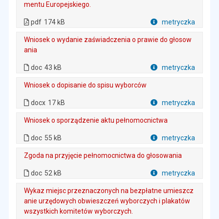
mentu Europejskiego.
. Plik w formacie: pdf
. Rozmiar pliku: 174 kB
. Otwiera się w nowej karcie.
pdf
174 kB
metryczka
Plik w formacie
Wniosek o wydanie zaświadczenia o prawie do głosow
ania
. Plik w formacie: doc
. Rozmiar pliku: 43 kB
doc
43 kB
metryczka
Plik w formacie
Wniosek o dopisanie do spisu wyborców
. Rozmiar pliku: 17 kB
. Plik w formacie: docx
docx
17 kB
metryczka
Plik w formacie
Wniosek o sporządzenie aktu pełnomocnictwa
. Plik w formacie: doc
. Rozmiar pliku: 55 kB
doc
55 kB
metryczka
Plik w formacie
Zgoda na przyjęcie pełnomocnictwa do głosowania
. Plik w formacie: doc
. Rozmiar pliku: 52 kB
doc
52 kB
metryczka
Plik w formacie
Wykaz miejsc przeznaczonych na bezpłatne umieszcz
anie urzędowych obwieszczeń wyborczych i plakatów
wszystkich komitetów wyborczych.