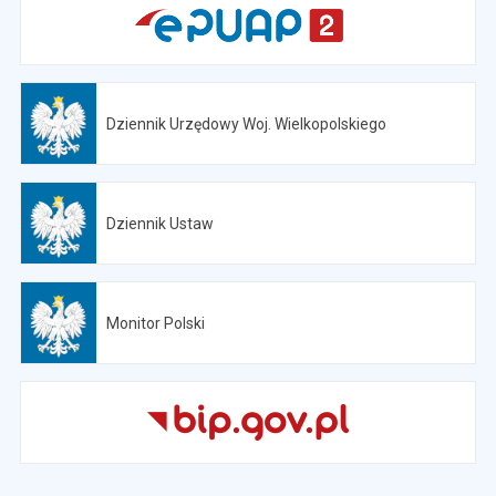
Dziennik Urzędowy Woj. Wielkopolskiego
Otwiera się w nowej karcie
Dziennik Ustaw
Otwiera się w nowej karcie
Monitor Polski
Otwiera się w nowej karcie