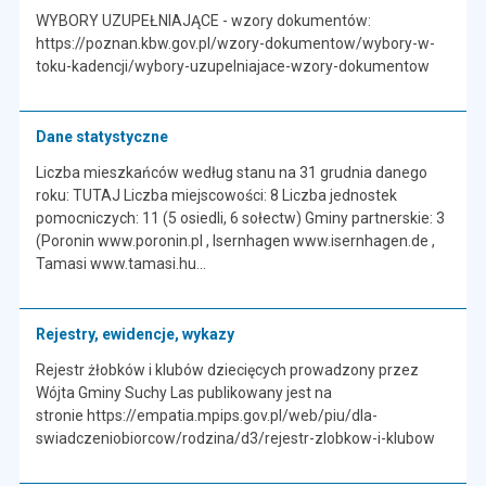
WYBORY UZUPEŁNIAJĄCE - wzory dokumentów:
https://poznan.kbw.gov.pl/wzory-dokumentow/wybory-w-
toku-kadencji/wybory-uzupelniajace-wzory-dokumentow
Dane statystyczne
Liczba mieszkańców według stanu na 31 grudnia danego
roku: TUTAJ Liczba miejscowości: 8 Liczba jednostek
pomocniczych: 11 (5 osiedli, 6 sołectw) Gminy partnerskie: 3
(Poronin www.poronin.pl , Isernhagen www.isernhagen.de ,
Tamasi www.tamasi.hu...
Rejestry, ewidencje, wykazy
Rejestr żłobków i klubów dziecięcych prowadzony przez
Wójta Gminy Suchy Las publikowany jest na
stronie https://empatia.mpips.gov.pl/web/piu/dla-
swiadczeniobiorcow/rodzina/d3/rejestr-zlobkow-i-klubow