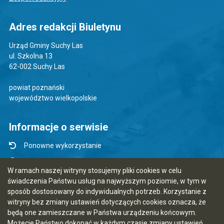
Adres redakcji Biuletynu
Urząd Gminy Suchy Las
ul. Szkolna 13
62-002 Suchy Las
powiat poznański
województwo wielkopolskie
Informacje o serwisie
Ponowne wykorzystanie
Udostępnianie informacji publicznej
W ramach naszej witryny stosujemy pliki cookies w celu
Mapa serwisu
świadczenia Państwu usług na najwyższym poziomie, w tym w
sposób dostosowany do indywidualnych potrzeb. Korzystanie z
Instrukcja obsługi
witryny bez zmiany ustawień dotyczących cookies oznacza, że
Statystyki oglądalności
będą one zamieszczane w Państwa urządzeniu końcowym.
Możecie Państwo dokonać w każdym czasie zmiany ustawień
Ostatnia aktualizacja BIP: 07.08.2026 14:58