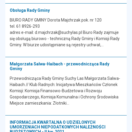
Obsługa Rady Gminy
BIURO RADY GMINY Dorota Majchrzak pok. nr 120
tel. 61 8926-293
adres e-mail: d.majchrzak@suchylas.pl Biuro Rady zajmuje
się obsługą biurowo - techniczną Rady Gminy i Komisji Rady
Gminy. W biurze udostępniane są rejestry uchwał,...
Małgorzata Salwa-Haibach - przewodnicząca Rady
Gminy
Przewodnicząca Rady Gminy Suchy Las Małgorzata Salwa-
Haibach // Klub Radnych: Inicjatywa Mieszkańców Członek
Komisji: Komisja Finansowo-Budżetowa i Rozwoju
Gospodarczego, Komisja Komunalna i Ochrony Środowiska
Miejsce zamieszkania: Złotniki...
INFORMACJA KWARTALNA O UDZIELONYCH
UMORZENIACH NIEPODATKOWYCH NALEŻNOŚCI
BUDŻETOWYCH - II kw. 2021