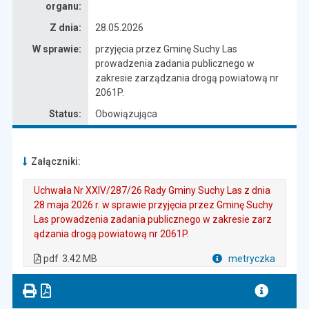
organu:
Z dnia:
28.05.2026
W sprawie:
przyjęcia przez Gminę Suchy Las
prowadzenia zadania publicznego w
zakresie zarządzania drogą powiatową nr
2061P.
Status:
Obowiązująca
Załączniki:
Uchwała Nr XXIV/287/26 Rady Gminy Suchy Las z dnia
28 maja 2026 r. w sprawie przyjęcia przez Gminę Suchy
Las prowadzenia zadania publicznego w zakresie zarz
ądzania drogą powiatową nr 2061P.
. Plik w formacie: pdf
. Rozmiar pliku: 3.42 MB
. Otwiera się w nowej karcie.
pdf
3.42 MB
metryczka
Plik w formacie