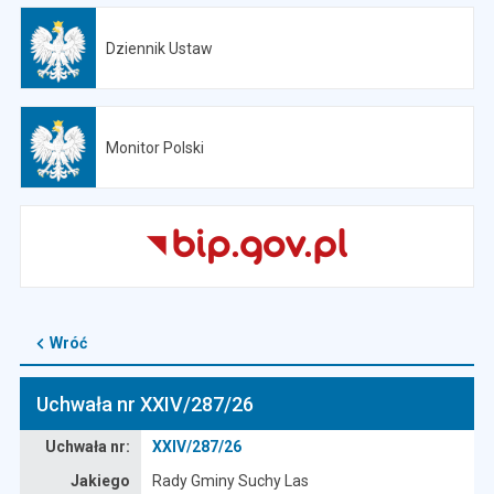
Dziennik Ustaw
Otwiera się w nowej karcie
Monitor Polski
Otwiera się w nowej karcie
Wróć
Uchwała nr XXIV/287/26
Dane uchwały nr XXIV/287/26
Uchwała nr:
XXIV/287/26
Jakiego
Rady Gminy Suchy Las