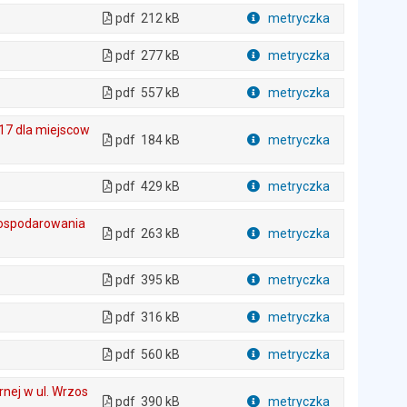
pdf
212 kB
metryczka
Plik w formacie
pdf
277 kB
metryczka
Plik w formacie
pdf
557 kB
metryczka
Plik w formacie
017 dla miejscow
pdf
184 kB
metryczka
Plik w formacie
pdf
429 kB
metryczka
Plik w formacie
agospodarowania
pdf
263 kB
metryczka
Plik w formacie
pdf
395 kB
metryczka
Plik w formacie
pdf
316 kB
metryczka
Plik w formacie
pdf
560 kB
metryczka
Plik w formacie
rnej w ul. Wrzos
pdf
390 kB
metryczka