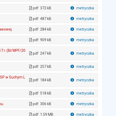
Plik w formacie
pdf
372 kB
metryczka
Plik w formacie
pdf
487 kB
metryczka
Plik w formacie
tawowej.
pdf
284 kB
metryczka
Plik w formacie
pdf
909 kB
metryczka
Plik w formacie
17 r. (BI/WPF/20
pdf
247 kB
metryczka
Plik w formacie
pdf
257 kB
metryczka
Plik w formacie
 w SP w Suchym L
pdf
184 kB
metryczka
Plik w formacie
pdf
518 kB
metryczka
Plik w formacie
ku.
pdf
306 kB
metryczka
Plik w formacie
pdf
1.59 MB
metryczka