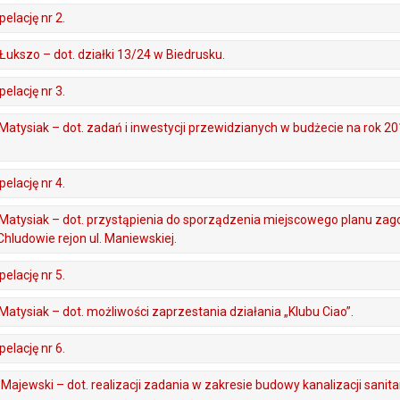
elację nr 2.
. Łukszo – dot. działki 13/24 w Biedrusku.
elację nr 3.
D. Matysiak – dot. zadań i inwestycji przewidzianych w budżecie na rok 2
elację nr 4.
 D. Matysiak – dot. przystąpienia do sporządzenia miejscowego planu z
hludowie rejon ul. Maniewskiej.
elację nr 5.
. Matysiak – dot. możliwości zaprzestania działania „Klubu Ciao”.
elację nr 6.
. Majewski – dot. realizacji zadania w zakresie budowy kanalizacji sanita