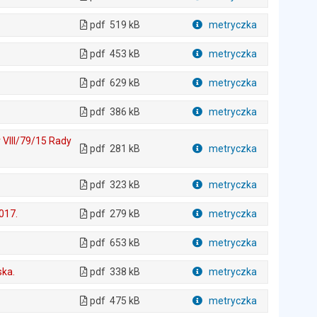
Plik w formacie
pdf
519 kB
metryczka
Plik w formacie
pdf
453 kB
metryczka
Plik w formacie
pdf
629 kB
metryczka
Plik w formacie
pdf
386 kB
metryczka
Plik w formacie
 VIII/79/15 Rady
pdf
281 kB
metryczka
Plik w formacie
pdf
323 kB
metryczka
Plik w formacie
017.
pdf
279 kB
metryczka
Plik w formacie
pdf
653 kB
metryczka
Plik w formacie
ska.
pdf
338 kB
metryczka
Plik w formacie
pdf
475 kB
metryczka
Plik w formacie