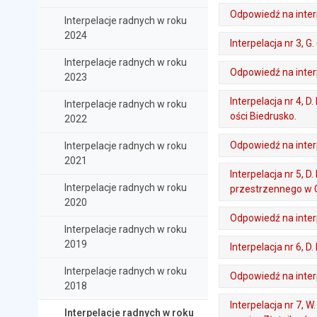
. Plik w formacie: pdf
. Rozmiar pliku: 402 kB
. Otwiera się w nowej karcie.
Odpowiedź na interp
Interpelacje radnych w roku
2024
. Plik w formacie: pdf
. Rozmiar pliku: 212 kB
. Otwiera się w nowej karcie.
Interpelacja nr 3, G
Interpelacje radnych w roku
. Plik w formacie: pdf
. Rozmiar pliku: 277 kB
. Otwiera się w nowej karcie.
Odpowiedź na interp
2023
. Plik w formacie: pdf
. Rozmiar pliku: 557 kB
. Otwiera się w nowej karcie.
Interpelacja nr 4, 
Interpelacje radnych w roku
ości Biedrusko.
2022
. Plik w formacie: pdf
. Rozmiar pliku: 184 kB
. Otwiera się w nowej karcie.
Odpowiedź na interp
Interpelacje radnych w roku
2021
. Plik w formacie: pdf
. Rozmiar pliku: 429 kB
. Otwiera się w nowej karcie.
Interpelacja nr 5,
Interpelacje radnych w roku
przestrzennego w C
2020
. Plik w formacie: pdf
. Rozmiar pliku: 263 kB
. Otwiera się w nowej karcie.
Odpowiedź na interp
Interpelacje radnych w roku
. Plik w formacie: pdf
. Rozmiar pliku: 395 kB
. Otwiera się w nowej karcie.
2019
Interpelacja nr 6, D
. Plik w formacie: pdf
. Rozmiar pliku: 316 kB
Interpelacje radnych w roku
. Otwiera się w nowej karcie.
Odpowiedź na interp
2018
. Plik w formacie: pdf
. Rozmiar pliku: 560 kB
. Otwiera się w nowej karcie.
Interpelacja nr 7, W
Interpelacje radnych w roku