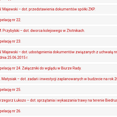
 W. Majewski – dot. przedstawienia dokumentów spółki ZKP.
elację nr 22.
 M. Przybylski – dot. dworca kolejowego w Złotnikach.
elację nr 23.
, W. Majewski – dot. udostępnienia dokumentów związanych z uchwałą nr
nia 25.06.2015 r.
elację nr 24. Załączniki do wglądu w Biurze Rady.
 D. Matysiak – dot. zadań i inwestycji zaplanowanych w budżecie na rok 2
elację nr 25.
 Grzegorz Łukszo – dot. sprzątania i wykaszania trawy na terenie Biedru
elację nr 26.