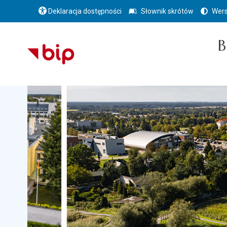
Deklaracja dostępności
Słownik skrótów
Wers
B