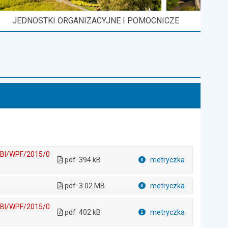
JEDNOSTKI ORGANIZACYJNE I POMOCNICZE
o BI/WPF/2015/0
pdf
394 kB
metryczka
Plik w formacie
pdf
3.02 MB
metryczka
Plik w formacie
o BI/WPF/2015/0
pdf
402 kB
metryczka
Plik w formacie