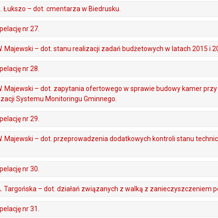
 G. Łukszo – dot. cmentarza w Biedrusku.
elację nr 27.
 W. Majewski – dot. stanu realizacji zadań budżetowych w latach 2015 i 2
elację nr 28.
 W. Majewski – dot. zapytania ofertowego w sprawie budowy kamer przy 
lizacji Systemu Monitoringu Gminnego.
elację nr 29.
, W. Majewski – dot. przeprowadzenia dodatkowych kontroli stanu techn
elację nr 30.
 A. Targońska – dot. działań związanych z walką z zanieczyszczeniem p
elację nr 31.