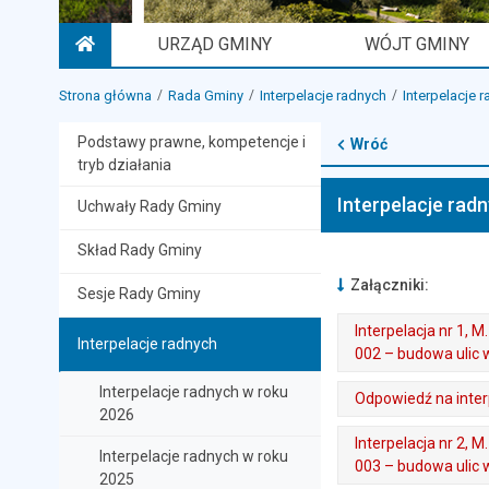
URZĄD GMINY
WÓJT GMINY
STRONA GŁÓWNA
Strona główna
Rada Gminy
Interpelacje radnych
Interpelacje 
Podstawy prawne, kompetencje i
Wróć
tryb działania
Interpelacje rad
Uchwały Rady Gminy
Skład Rady Gminy
Załączniki:
Sesje Rady Gminy
Interpelacja nr 1,
Interpelacje radnych
002 – budowa ulic w 
. Plik w formacie: pdf
. Rozmiar pliku: 394 kB
. Otwiera się w nowej karcie.
Interpelacje radnych w roku
Odpowiedź na interp
2026
. Plik w formacie: pdf
. Rozmiar pliku: 3.02 MB
. Otwiera się w nowej karcie.
Interpelacja nr 2,
Interpelacje radnych w roku
003 – budowa ulic w
2025