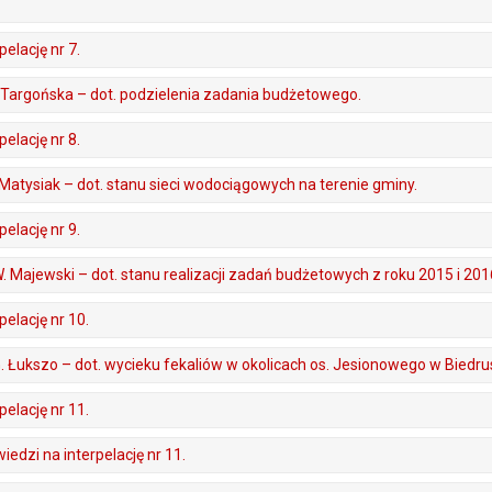
elację nr 7.
A. Targońska – dot. podzielenia zadania budżetowego.
elację nr 8.
D. Matysiak – dot. stanu sieci wodociągowych na terenie gminy.
elację nr 9.
 W. Majewski – dot. stanu realizacji zadań budżetowych z roku 2015 i 201
elację nr 10.
 G. Łukszo – dot. wycieku fekaliów w okolicach os. Jesionowego w Biedru
elację nr 11.
edzi na interpelację nr 11.