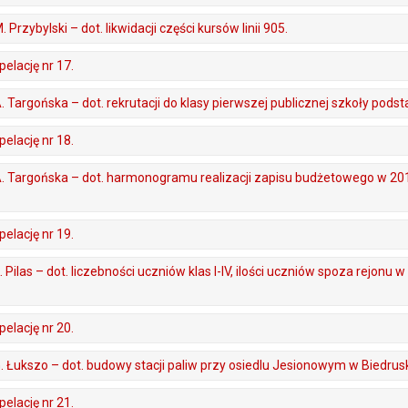
. Przybylski – dot. likwidacji części kursów linii 905.
elację nr 17.
 A. Targońska – dot. rekrutacji do klasy pierwszej publicznej szkoły pods
elację nr 18.
, A. Targońska – dot. harmonogramu realizacji zapisu budżetowego w 20
elację nr 19.
K. Pilas – dot. liczebności uczniów klas I-IV, ilości uczniów spoza rejonu
elację nr 20.
 G. Łukszo – dot. budowy stacji paliw przy osiedlu Jesionowym w Biedrus
elację nr 21.