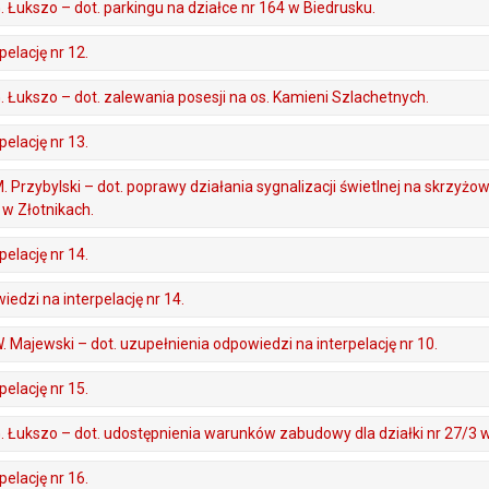
G. Łukszo – dot. parkingu na działce nr 164 w Biedrusku.
elację nr 12.
 G. Łukszo – dot. zalewania posesji na os. Kamieni Szlachetnych.
elację nr 13.
M. Przybylski – dot. poprawy działania sygnalizacji świetlnej na skrzyżow
j w Złotnikach.
elację nr 14.
edzi na interpelację nr 14.
 W. Majewski – dot. uzupełnienia odpowiedzi na interpelację nr 10.
elację nr 15.
 G. Łukszo – dot. udostępnienia warunków zabudowy dla działki nr 27/3 
elację nr 16.