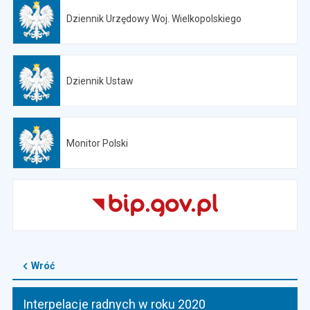
Dziennik Urzędowy Woj. Wielkopolskiego
Otwiera się w nowej karcie
Dziennik Ustaw
Otwiera się w nowej karcie
Monitor Polski
Otwiera się w nowej karcie
Wróć
Interpelacje radnych w roku 2020