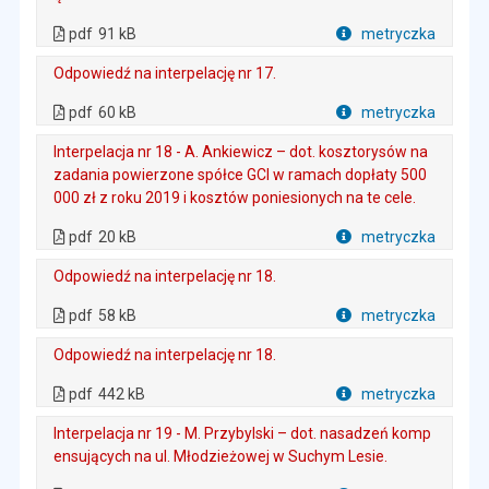
. Plik w formacie: pdf
. Rozmiar pliku: 91 kB
. Otwiera się w nowej karcie.
pdf
91 kB
metryczka
Plik w formacie
Odpowiedź na interpelację nr 17.
. Plik w formacie: pdf
. Rozmiar pliku: 60 kB
. Otwiera się w nowej karcie.
pdf
60 kB
metryczka
Plik w formacie
Interpelacja nr 18 - A. Ankiewicz – dot. kosztorysów na
zadania powierzone spółce GCI w ramach dopłaty 500
000 zł z roku 2019 i kosztów poniesionych na te cele.
. Plik w formacie: pdf
. Rozmiar pliku: 20 kB
. Otwiera się w nowej karcie.
pdf
20 kB
metryczka
Plik w formacie
Odpowiedź na interpelację nr 18.
. Plik w formacie: pdf
. Rozmiar pliku: 58 kB
. Otwiera się w nowej karcie.
pdf
58 kB
metryczka
Plik w formacie
Odpowiedź na interpelację nr 18.
. Plik w formacie: pdf
. Rozmiar pliku: 442 kB
. Otwiera się w nowej karcie.
pdf
442 kB
metryczka
Plik w formacie
Interpelacja nr 19 - M. Przybylski – dot. nasadzeń komp
ensujących na ul. Młodzieżowej w Suchym Lesie.
. Plik w formacie: pdf
. Rozmiar pliku: 156 kB
. Otwiera się w nowej karcie.