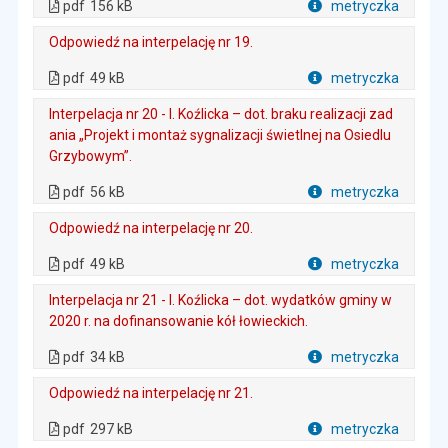
pdf
156 kB
metryczka
Plik w formacie
Odpowiedź na interpelację nr 19.
. Plik w formacie: pdf
. Rozmiar pliku: 49 kB
. Otwiera się w nowej karcie.
pdf
49 kB
metryczka
Plik w formacie
Interpelacja nr 20 - I. Koźlicka – dot. braku realizacji zad
ania „Projekt i montaż sygnalizacji świetlnej na Osiedlu
Grzybowym”.
. Plik w formacie: pdf
. Rozmiar pliku: 56 kB
. Otwiera się w nowej karcie.
pdf
56 kB
metryczka
Plik w formacie
Odpowiedź na interpelację nr 20.
. Plik w formacie: pdf
. Rozmiar pliku: 49 kB
. Otwiera się w nowej karcie.
pdf
49 kB
metryczka
Plik w formacie
Interpelacja nr 21 - I. Koźlicka – dot. wydatków gminy w
2020 r. na dofinansowanie kół łowieckich.
. Plik w formacie: pdf
. Rozmiar pliku: 34 kB
. Otwiera się w nowej karcie.
pdf
34 kB
metryczka
Plik w formacie
Odpowiedź na interpelację nr 21.
. Plik w formacie: pdf
. Rozmiar pliku: 297 kB
. Otwiera się w nowej karcie.
pdf
297 kB
metryczka
Plik w formacie