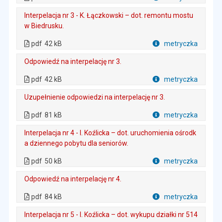
Plik w formacie
Interpelacja nr 3 - K. Łączkowski – dot. remontu mostu
w Biedrusku.
. Plik w formacie: pdf
. Rozmiar pliku: 42 kB
. Otwiera się w nowej karcie.
pdf
42 kB
metryczka
Plik w formacie
Odpowiedź na interpelację nr 3.
. Plik w formacie: pdf
. Rozmiar pliku: 42 kB
. Otwiera się w nowej karcie.
pdf
42 kB
metryczka
Plik w formacie
Uzupełnienie odpowiedzi na interpelację nr 3.
. Plik w formacie: pdf
. Rozmiar pliku: 81 kB
. Otwiera się w nowej karcie.
pdf
81 kB
metryczka
Plik w formacie
Interpelacja nr 4 - I. Koźlicka – dot. uruchomienia ośrodk
a dziennego pobytu dla seniorów.
. Plik w formacie: pdf
. Rozmiar pliku: 50 kB
. Otwiera się w nowej karcie.
pdf
50 kB
metryczka
Plik w formacie
Odpowiedź na interpelację nr 4.
. Plik w formacie: pdf
. Rozmiar pliku: 84 kB
. Otwiera się w nowej karcie.
pdf
84 kB
metryczka
Plik w formacie
Interpelacja nr 5 - I. Koźlicka – dot. wykupu działki nr 514