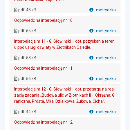
. Plik w formacie: pdf
. Rozmiar pliku: 45 kB
. Otwiera się w nowej karcie.
pdf
45 kB
metryczka
Plik w formacie
Odpowiedź na interpelację nr 10.
. Plik w formacie: pdf
. Rozmiar pliku: 65 kB
. Otwiera się w nowej karcie.
pdf
65 kB
metryczka
Plik w formacie
Interpelacja nr 11 - G. Słowiński – dot. pozyskania teren
u pod usługi oświaty w Złotnikach Osiedle.
. Plik w formacie: pdf
. Rozmiar pliku: 58 kB
. Otwiera się w nowej karcie.
pdf
58 kB
metryczka
Plik w formacie
Odpowiedź na interpelację nr 11.
. Plik w formacie: pdf
. Rozmiar pliku: 56 kB
. Otwiera się w nowej karcie.
pdf
56 kB
metryczka
Plik w formacie
Interpelacja nr 12 - G. Słowiński – dot. przetargu na reali
zację zadania „Budowa ulic w Złotnikach II – Okrężna, G
raniczna, Prosta, Miła, Działkowa, Żukowa, Cicha”.
. Plik w formacie: pdf
. Rozmiar pliku: 44 kB
. Otwiera się w nowej karcie.
pdf
44 kB
metryczka
Plik w formacie
Odpowiedź na interpelację nr 12.
. Plik w formacie: pdf
. Rozmiar pliku: 39 kB
. Otwiera się w nowej karcie.