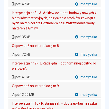
. Plik w formacie: pdf
. Rozmiar pliku: 47 kB
. Otwiera się w nowej karcie.
pdf
47 kB
metryczka
Plik w formacie
Interpelacja nr 8 - A. Ankiewicz – dot. budowy nowych z
biorników retencyjnych, pozyskania środków zewnętrz
nych na ten cel oraz działań w celu zatrzymania wody
na terenie Gminy.
. Plik w formacie: pdf
. Rozmiar pliku: 35 kB
. Otwiera się w nowej karcie.
pdf
35 kB
metryczka
Plik w formacie
Odpowiedź na interpelację nr 8.
. Plik w formacie: pdf
. Rozmiar pliku: 72 kB
. Otwiera się w nowej karcie.
pdf
72 kB
metryczka
Plik w formacie
Interpelacja nr 9 - J. Radzięda – dot. "gminnej polityki ro
werowej".
. Plik w formacie: pdf
. Rozmiar pliku: 41 kB
. Otwiera się w nowej karcie.
pdf
41 kB
metryczka
Plik w formacie
Odpowiedź na interpelację nr 9.
. Plik w formacie: pdf
. Rozmiar pliku: 2.99 MB
. Otwiera się w nowej karcie.
pdf
2.99 MB
metryczka
Plik w formacie
Interpelacja nr 10 - R. Banaszak – dot. zapytań mieszka
ńców Biedruska w spr. WPF.