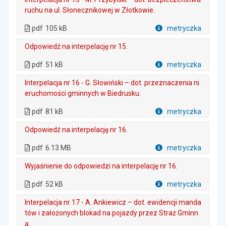
ruchu na ul. Słonecznikowej w Złotkowie.
. Plik w formacie: pdf
. Rozmiar pliku: 105 kB
. Otwiera się w nowej karcie.
pdf
105 kB
metryczka
Plik w formacie
Odpowiedź na interpelację nr 15.
. Plik w formacie: pdf
. Rozmiar pliku: 51 kB
. Otwiera się w nowej karcie.
pdf
51 kB
metryczka
Plik w formacie
Interpelacja nr 16 - G. Słowiński – dot. przeznaczenia ni
eruchomości gminnych w Biedrusku.
. Plik w formacie: pdf
. Rozmiar pliku: 81 kB
. Otwiera się w nowej karcie.
pdf
81 kB
metryczka
Plik w formacie
Odpowiedź na interpelację nr 16.
. Plik w formacie: pdf
. Rozmiar pliku: 6.13 MB
. Otwiera się w nowej karcie.
pdf
6.13 MB
metryczka
Plik w formacie
Wyjaśnienie do odpowiedzi na interpelację nr 16.
. Plik w formacie: pdf
. Rozmiar pliku: 52 kB
. Otwiera się w nowej karcie.
pdf
52 kB
metryczka
Plik w formacie
Interpelacja nr 17 - A. Ankiewicz – dot. ewidencji manda
tów i założonych blokad na pojazdy przez Straż Gminn
ą.