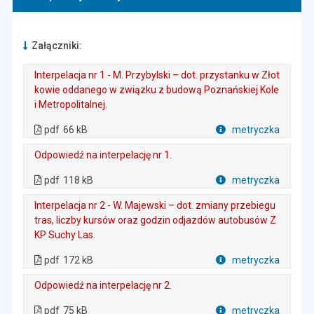
Załączniki:
Interpelacja nr 1 - M. Przybylski – dot. przystanku w Złot
kowie oddanego w związku z budową Poznańskiej Kole
i Metropolitalnej.
. Plik w formacie: pdf
. Rozmiar pliku: 66 kB
. Otwiera się w nowej karcie.
pdf
66 kB
metryczka
Plik w formacie
Odpowiedź na interpelację nr 1.
. Plik w formacie: pdf
. Rozmiar pliku: 118 kB
. Otwiera się w nowej karcie.
pdf
118 kB
metryczka
Plik w formacie
Interpelacja nr 2 - W. Majewski – dot. zmiany przebiegu
tras, liczby kursów oraz godzin odjazdów autobusów Z
KP Suchy Las.
. Plik w formacie: pdf
. Rozmiar pliku: 172 kB
. Otwiera się w nowej karcie.
pdf
172 kB
metryczka
Plik w formacie
Odpowiedź na interpelację nr 2.
. Plik w formacie: pdf
. Rozmiar pliku: 75 kB
. Otwiera się w nowej karcie.
pdf
75 kB
metryczka