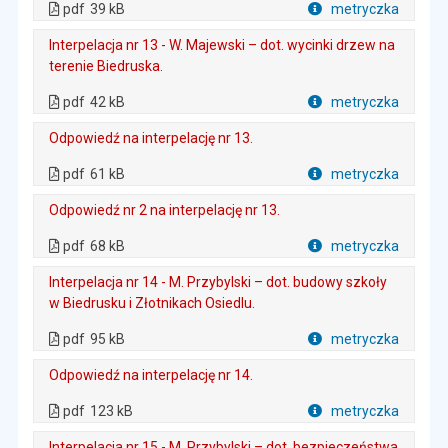
pdf
39 kB
metryczka
Plik w formacie
Interpelacja nr 13 - W. Majewski – dot. wycinki drzew na
terenie Biedruska.
. Plik w formacie: pdf
. Rozmiar pliku: 42 kB
. Otwiera się w nowej karcie.
pdf
42 kB
metryczka
Plik w formacie
Odpowiedź na interpelację nr 13.
. Plik w formacie: pdf
. Rozmiar pliku: 61 kB
. Otwiera się w nowej karcie.
pdf
61 kB
metryczka
Plik w formacie
Odpowiedź nr 2 na interpelację nr 13.
. Plik w formacie: pdf
. Rozmiar pliku: 68 kB
. Otwiera się w nowej karcie.
pdf
68 kB
metryczka
Plik w formacie
Interpelacja nr 14 - M. Przybylski – dot. budowy szkoły
w Biedrusku i Złotnikach Osiedlu.
. Plik w formacie: pdf
. Rozmiar pliku: 95 kB
. Otwiera się w nowej karcie.
pdf
95 kB
metryczka
Plik w formacie
Odpowiedź na interpelację nr 14.
. Plik w formacie: pdf
. Rozmiar pliku: 123 kB
. Otwiera się w nowej karcie.
pdf
123 kB
metryczka
Plik w formacie
Interpelacja nr 15 - M. Przybylski – dot. bezpieczeństwa