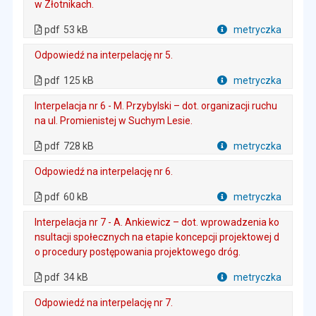
w Złotnikach.
. Plik w formacie: pdf
. Rozmiar pliku: 53 kB
. Otwiera się w nowej karcie.
pdf
53 kB
metryczka
Plik w formacie
Odpowiedź na interpelację nr 5.
. Plik w formacie: pdf
. Rozmiar pliku: 125 kB
. Otwiera się w nowej karcie.
pdf
125 kB
metryczka
Plik w formacie
Interpelacja nr 6 - M. Przybylski – dot. organizacji ruchu
na ul. Promienistej w Suchym Lesie.
. Plik w formacie: pdf
. Rozmiar pliku: 728 kB
. Otwiera się w nowej karcie.
pdf
728 kB
metryczka
Plik w formacie
Odpowiedź na interpelację nr 6.
. Plik w formacie: pdf
. Rozmiar pliku: 60 kB
. Otwiera się w nowej karcie.
pdf
60 kB
metryczka
Plik w formacie
Interpelacja nr 7 - A. Ankiewicz – dot. wprowadzenia ko
nsultacji społecznych na etapie koncepcji projektowej d
o procedury postępowania projektowego dróg.
. Plik w formacie: pdf
. Rozmiar pliku: 34 kB
. Otwiera się w nowej karcie.
pdf
34 kB
metryczka
Plik w formacie
Odpowiedź na interpelację nr 7.