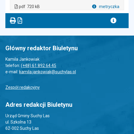
. Plik w formacie: pdf
. Rozmiar pliku: 720 kB
. Otwiera się w nowej karcie.
pdf
720 kB
metryczka
Plik w formacie
Główny redaktor Biuletynu
Kamila Jankowiak
telefon:
(+48) 61 892 64 45
e-mail:
kamila.jankowiak@suchylas.pl
Zespół redakcyjny
Adres redakcji Biuletynu
Urząd Gminy Suchy Las
ul. Szkolna 13
62-002 Suchy Las