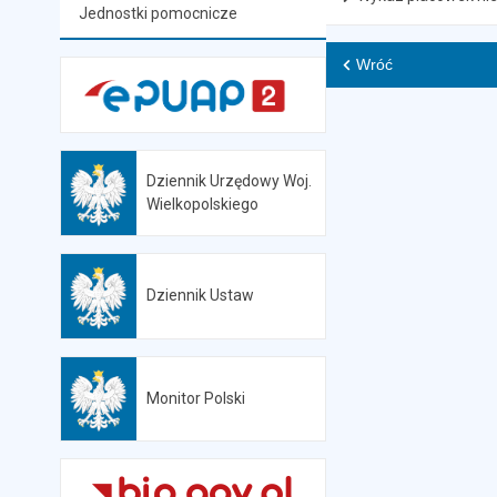
Jednostki pomocnicze
Wróć
Dziennik Urzędowy Woj.
Otwiera się w nowej karcie
Wielkopolskiego
Dziennik Ustaw
Otwiera się w nowej karcie
Monitor Polski
Otwiera się w nowej karcie