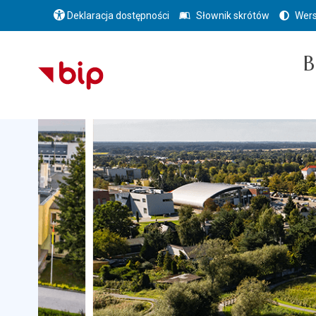
Deklaracja dostępności
Słownik skrótów
Wers
B