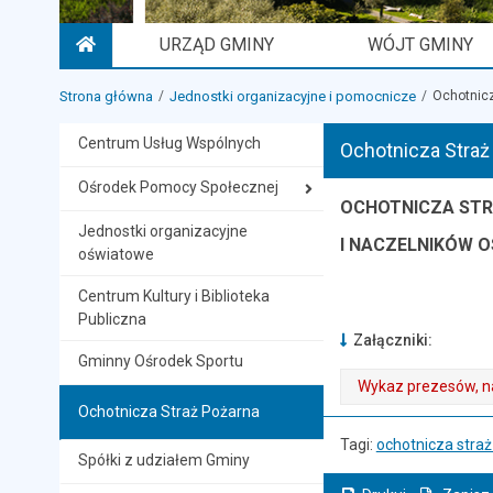
URZĄD GMINY
WÓJT GMINY
STRONA GŁÓWNA
Strona główna
Jednostki organizacyjne i pomocnicze
Ochotnicz
Centrum Usług Wspólnych
Ochotnicza Straż
Ośrodek Pomocy Społecznej
OCHOTNICZA STR
Jednostki organizacyjne
I NACZELNIKÓW
O
oświatowe
Centrum Kultury i Biblioteka
Publiczna
Załączniki:
Gminny Ośrodek Sportu
Wykaz prezesów, n
Ochotnicza Straż Pożarna
. Rozmiar pliku: 20 kB
. Plik w formacie: docx
Tagi:
ochotnicza stra
Spółki z udziałem Gminy