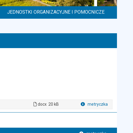
JEDNOSTKI ORGANIZACYJNE I POMOCNICZE
docx
20 kB
metryczka
Plik w formacie