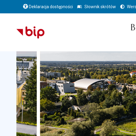
Deklaracja dostępności
Słownik skrótów
Wers
B