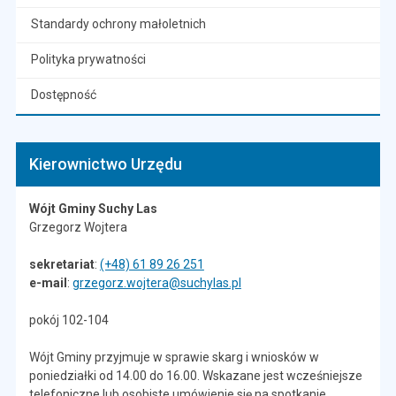
Standardy ochrony małoletnich
Polityka prywatności
Dostępność
Kierownictwo Urzędu
Wójt Gminy Suchy Las
Grzegorz Wojtera
sekretariat
:
(+48) 61 89 26 251
e-mail
:
grzegorz.wojtera@suchylas.pl
pokój 102-104
Wójt Gminy przyjmuje w sprawie skarg i wniosków w
poniedziałki od 14.00 do 16.00. Wskazane jest wcześniejsze
telefoniczne lub osobiste umówienie się na spotkanie.